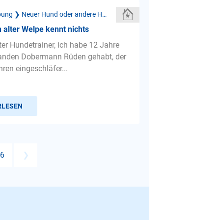
Neue Umgebung ❯ Neuer Hund oder andere Haustiere
alter Welpe kennt nichts
ter Hundetrainer, ich habe 12 Jahre
tanden Dobermann Rüden gehabt, der
hren eingeschläfer...
RLESEN
6
❯