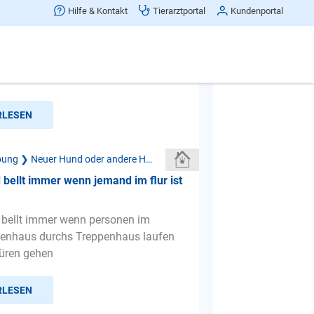
knurrt meinen Mann an
Hilfe & Kontakt
Tierarztportal
Kundenportal
t 2 Wochen haben wir einen Hund vom
 aus Kroatien. Wir sind Ehepaar und
aben lange üb...
RLESEN
Neue Umgebung ❯ Neuer Hund oder andere Haustiere
bellt immer wenn jemand im flur ist
bellt immer wenn personen im
ienhaus durchs Treppenhaus laufen
üren gehen
RLESEN