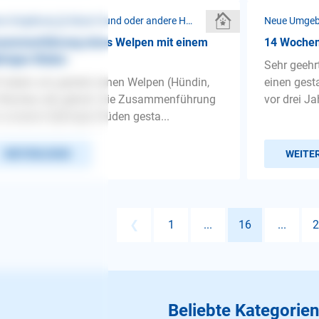
Neue Umgebung ❯ Neuer Hund oder andere Haustiere
sammenführung eines Welpen mit einem
14 Wochen 
hrigen Rüden
Sehr geehr
 haben uns gestern einen Welpen (Hündin,
einen ges
Wochen alt) geholt. Die Zusammenführung
vor drei Ja
 unserem 8jährigen Rüden gesta...
WEITERLESEN
WEITE
❮
1
...
16
...
2
Beliebte Kategorien