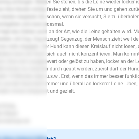
ining anfangen. Bleiben Sie stehen, bis die Leine wieder locker 
n Ihre Hündin richtig feste zieht, drehen Sie um und gehen zurü
besten reagieren Sie schon, wenn sie versucht, Sie zu überho
ückgehen und zwar jedesmal.
 liegt das Ziehen auch an der Art, wie die Leine gehalten wird. M
alten, mit Zug. Zug erzeugt Gegenzug, der Mensch zieht weil de
er mehr dagegen. Der Hund kann diesen Kreislauf nicht lösen,
stens kann ein Hund sich auch nicht konzentrieren. Man kommt
d, ohne sich ausgepowert oder gelöst zu haben, locker an der L
lte immer nur zwischendurch geübt werden, zuerst darf der Hun
der 10 Minuten üben u.s.w.. Erst, wenn das immer besser funktio
n und der Hund läuft immer und überall an lockerer Leine. Üben, 
dern immer entspannt und gezielt.
l Erfolg..
en Mayer
.lesloups.de