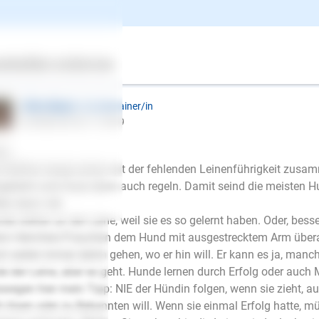
alier King Charles Mischlung, weiblich, 1-8 Jahre, kastriert
ertes
Über uns
Services
ntwort
Ellen Mayer
| Hundetrainer/in
schrieb am 03.11.2019
lo,
 Kläffen hängt sicher mit der fehlenden Leinenführigkeit zusamm
ekehrt und muss dann auch regeln. Damit seind die meisten 
len dann viel.
de ziehen an der Leine, weil sie es so gelernt haben. Oder, bess
n Herrchen/Frauchen dem Hund mit ausgestrecktem Arm überallh
h weiter immer dahin gehen, wo er hin will. Er kann es ja, ma
e der Leine, aber es geht. Hunde lernen durch Erfolg oder auch 
wegen hier mein Tipp: NIE der Hündin folgen, wenn sie zieht, a
E-Mail
h lösen oder zu Bekannten will. Wenn sie einmal Erfolg hatte, 