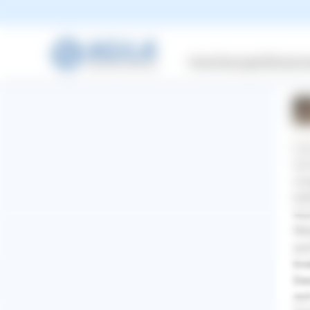
Cav
Versicherungen
Wissensw
1 A
Hal
das
umg
bel
Hun
Wen
auc
End
Des
WhatsApp
Facebook
Twitter
Pinterest
sic
ZURÜCK ZUR FRAGE