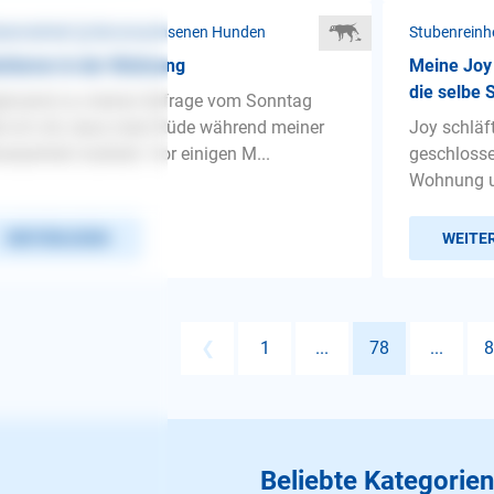
benreinheit ❯ Bei erwachsenen Hunden
Stubenreinh
kieren in der Wohnung
Meine Joy 
die selbe 
änzend zu meiner Anfrage vom Sonntag
le ich mit, dass mein Rüde während meiner
Joy schläf
esenheit markiert. Vor einigen M...
geschlosse
Wohnung un
WEITERLESEN
WEITE
❮
1
...
78
...
8
Beliebte Kategorien