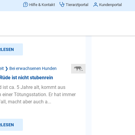
tserziehung beim 8 Monate alten
Hilfe & Kontakt
Tierarztportal
Kundenportal
2 Tagen ein Hundemädchen 8 Monate
m Tierheim geholt. Wenn wir gassi
d und mehr macht sie ni...
RLESEN
eit ❯ Bei erwachsenen Hunden
 Rüde ist nicht stubenrein
 ist ca. 5 Jahre alt, kommt aus
 einer Tötungsstation. Er hat immer
all, macht aber auch a...
RLESEN