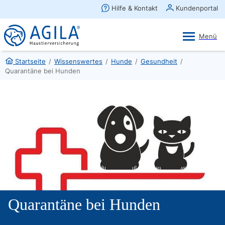
AGILA Kunden-App
Ansehen
×
AGILA Haustierversicherung AG
Gratis - Im Play Store laden
Startseite
/
Wissenswertes
/
Hunde
/
Gesundheit
/
Quarantäne bei Hunden
Quarantäne bei Hunden