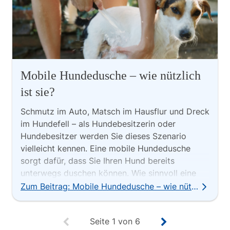
Mobile Hundedusche – wie nützlich
ist sie?
Schmutz im Auto, Matsch im Hausflur und Dreck
im Hundefell – als Hundebesitzerin oder
Hundebesitzer werden Sie dieses Szenario
vielleicht kennen. Eine mobile Hundedusche
sorgt dafür, dass Sie Ihren Hund bereits
unterwegs duschen können. Wie sinnvoll eine
mobile Hundedusche ist und wie Sie Ihren Hund
Zum Beitrag: Mobile Hundedusche – wie nützlich ist sie?
damit am besten säubern, erfahren Sie im
Folgenden.
Seite
1
von
6