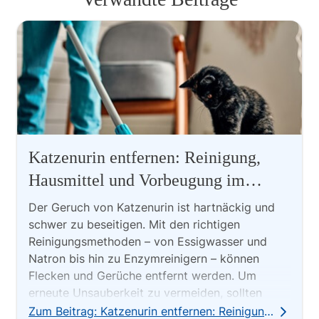
Katzenurin entfernen: Reinigung,
Hausmittel und Vorbeugung im
Überblick
Der Geruch von Katzenurin ist hartnäckig und
schwer zu beseitigen. Mit den richtigen
Reinigungsmethoden – von Essigwasser und
Natron bis hin zu Enzymreinigern – können
Flecken und Gerüche entfernt werden. Um
erneute Unsauberkeit zu vermeiden, sollten
gesundheitliche oder verhaltensbedingte
Zum Beitrag: Katzenurin entfernen: Reinigung, Hausmittel und Vorbeugung im Überblick