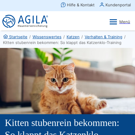
AGILA Kunden-App
Ansehen
×
AGILA Haustierversicherung AG
Gratis - Im Play Store laden
Startseite
/
Wissenswertes
/
Katzen
/
Verhalten & Training
/
Kitten stubenrein bekommen: So klappt das Katzenklo-Training
Kitten stubenrein bekommen:
So klappt das Katzenklo-