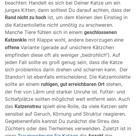
beachten: Handelt es sich bei Deiner Katze um ein
junges Kitten, dann solltest Du darauf achten, dass der
ist, um dem Kleinen den Einstieg in
Rand nicht zu hoch
die Katzentoilette nicht unnötig zu erschweren.
Manche Tiere fühlen sich in einem
geschlossenen
mit Klappe wohl, andere bevorzugen eine
Katzenklo
Variante (gerade auf unsichere Kätzchen
offene
empfinden diese oft als weniger „bedrohlich“). Auf
jeden Fall sollte es groß genug sein, dass die Katze
sich problemlos darin drehen und scharren kann. Der
Standort ist ebenfalls entscheidend. Die Katzentoilette
sollte an einem
stehen,
ruhigen, gut erreichbaren Ort
der frei von Lärm und starker Unruhe ist. Futter- und
Schlafplätze sollten möglichst weit entfernt sein. Auch
das
spielt eine Rolle, da viele Katzen sehr
Katzenstreu
sensibel auf Geruch, Körnung und Struktur reagieren.
Gegebenenfalls kannst Du zunächst die Streu des
Züchters oder des Tierheimes verwenden. Zuletzt ist in
einer
Traumwohnung für Katzen
die
der
Anzahl