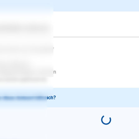
tergehen und vergrößern Sie den Abstand zu dem Hund, indem 
beigehen. Desweiteren sollten Sie als Schutzschild zwischen Ih
n möglich - sollte Ihr Hund nicht vor Ihnen gehen, sondern neben
ng und Geduld. Sollte sich das Verhalten in einiger Zeit nicht w
ertes
Über uns
Services
hfrau/-mann vor Ort hinzu.
le Grüsse aus Düsseldorf
stin Gebhardt
depsychologin/-Trainerin
.kerstin-gebhardt.de
 diese Antwort hilfreich?
E-Mail