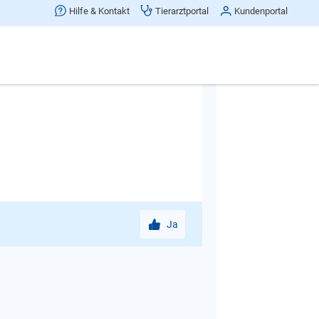
Sie z.B. im Bogen an dem Hund
Hilfe & Kontakt
Tierarztportal
Kundenportal
rem Hund und der "Gefahr" sein und -
 oder hinter Ihnen. Es braucht viel
esentlich verbessern ziehen Sie eine
Ja