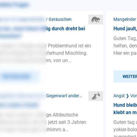
nliche Fragen
st ❯ Vor Gegenständen / Geräuschen
 tun, wenn Hund völlig durch dreht bei
Hund jault,
räuschen?
Guten Tag,
 haben 2 Hunde unser Problemhund ist ein
helfen, den
linois-deutscher Schäferhund Mischling.
Hier ein pa
n es Geräusche bollern, von un...
WEITERLESEN
WEITE
Mangelnder Gehorsam ❯ In Gegenwart anderer Hunde
Angst ❯ Vor
iert andere Hunde
Hund bleibt
klebt an mi
lo, Also meine 3 Jährige Altdeutsche
ehund Hündin, die ich jetzt seit 3 Jahren
Guten tag 
h habe, fixiert ganz schlimm a...
yokier-bol
zumindest s