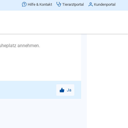
Hilfe & Kontakt
Tierarztportal
Kundenportal
st und nicht toleriert wird.
n. In die Box auch mal ein
ihm die "Box" tagsüber schmackhaft
ch mal kurz die Türe anlehnen bzw.
Ruheplatz annehmen.
Ja