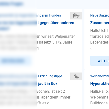
nliche Fragen
ressivität ❯ Gegenüber anderen Hunden
 tun bei Aggressivität gegenüber anderen
Zusammenf
nden?
Hallo! Ich 
lo, meine Hündin haben wir seit Welpenalter
französisc
aus dem Tierheim und ist jetzt 3 1/2 Jahre
Lebensgef
. Wir haben von Anfang...
J...
WEITERLESEN
WEITE
penerziehung ❯ Sonstige Erziehungstipps
Welpenerzie
pe ist hyperaktiv und jault in Box
Hyperakti
er Sheltie-Welpe, 11 Wochen, ist seit 2
Halli,Hallo
hen bei uns. Er ist süß, aber dreht immer
Welpenmädc
der sehr auf und schafft es d...
Bulldogge u