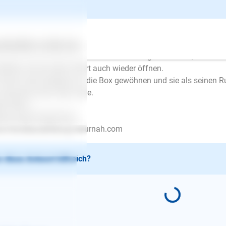
beißt. Kein weiterer Kommentar, kein "nein", kein "aus".
n wird er schnell lernen, dass das ein unverwünschtes Verhalten i
 das Gewöhnen an die Box ist, so sollten Sie es mit Geduld übe
kerchen legen, ein Spielzeug und zunächst bei geöffneter Tür 
ertes
Über uns
Services
hen. Erst wenn er sich an die offene Box gewöhnt hat, dann au
ließen und sie aber sofort auch wieder öffnen.
wird er sich langsam an die Box gewöhnen und sie als seinen 
 wünsche Ihnen alles Gute.
le Grüße
ie-Louise Kretschmer
w.Hundeausbildung-naturnah.com
 diese Antwort hilfreich?
E-Mail