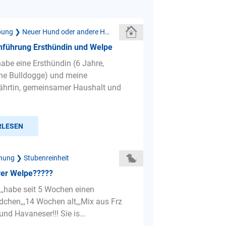
Neue Umgebung ❯ Neuer Hund oder andere Haustiere
ührung Ersthündin und Welpe
habe eine Ersthündin (6 Jahre,
he Bulldogge) und meine
ährtin, gemeinsamer Haushalt und
RLESEN
hung ❯ Stubenreinheit
ver Welpe?????
,,,,habe seit 5 Wochen einen
hen,,,14 Wochen alt,,,Mix aus Frz
nd Havaneser!!! Sie is...