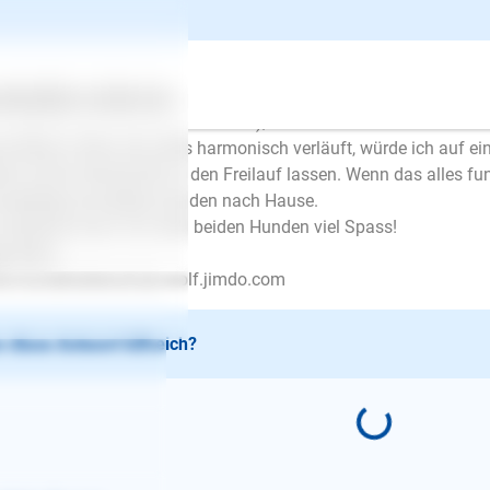
schrieb am 18.10.2018
lo Frau Seyfang,
besten gehen Sie mit beiden Hunden erst einmal zusammen spa
ertes
Über uns
Services
e Begleitperson führt den anderen), so lernen die Hunde sich s
schätzen. Wenn das alles harmonisch verläuft, würde ich auf ein
en und fie Hunde dort in den Freilauf lassen. Wenn das alles fun
ufgeregt mit beiden Hunden nach Hause.
 wünsche Ihnen mit ihren beiden Hunden viel Spass!
git Wolf
.hundehalterschule-wolf.jimdo.com
 diese Antwort hilfreich?
E-Mail