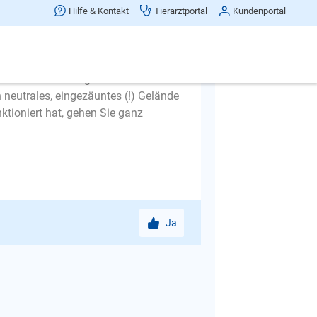
Hilfe & Kontakt
Tierarztportal
Kundenportal
zieren (Sie haben einen Hund und
chon auf Entfernung kennen und
 neutrales, eingezäuntes (!) Gelände
ktioniert hat, gehen Sie ganz
Ja