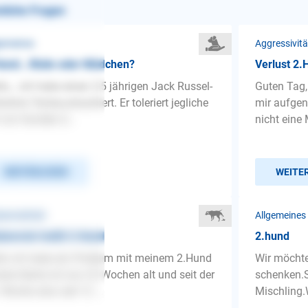
nliche Fragen
gemeines
Aggressivit
Hund...Rüde oder Mädchen?
Verlust 2.
lo,...ich habe einen 2,5 jährigen Jack Russel-
Guten Tag,
kshire Terrier,unkastriert. Er toleriert jegliche
mir aufgen
 von Hunden d...
nicht eine 
WEITERLESEN
WEITE
benreinheit
Allgemeines
benrein heißt 2.Hund
2.hund
lo ich habe ein Problem mit meinem 2.Hund
Wir möchte
ere kleine ist nun 22 Wochen alt und seit der
schenken.S
 Woche also seit 12 ...
Mischling.