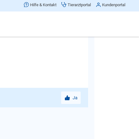
 irgend etwas fürchtet, dann müssen
Hilfe & Kontakt
Tierarztportal
Kundenportal
ne Ihres Hundes regeln, muss er das
Ja