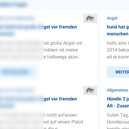
nliche Fragen
st ❯ Vor Menschen
Angst
n Hund hat große Angst vor fremden
hund hat g
nschen
menschen
lo mein Hund Buddy hat große Angst vor
hallo also
schen. Besonderes Problem ist meine
2014 beko
ilie, meine Oma hat er halbwegs akze...
alt er kom
WEITERLESEN
WEITE
st ❯ Vor Menschen
Allgemeines
n Hund hat große Angst vor fremden
Hündin 3 j
nschen
Alt - Zus
 Fremden lässt er sich nicht anfassen.
Guten Tag,
n wir draußen sind und auf einem Platzt
Hundezusa
gen, bellt er die Leute an die n...
bereits ein