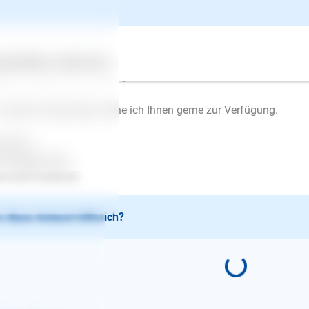
htig ist eigentlich an der ganzen Sache, wenn Ihr Hund sich vor
 ihn für ihn deutlich beschützen. Wenn Sie die Situation im Sin
ht auf seine Weise tun und kann Sicherheit gewinnen.
ertes
Über uns
Services
gt er adäquates Verhalten, wird er belohnt.
 weitere Anregungen stehe ich Ihnen gerne zur Verfügung.
zlichst
e Gabriele Holz
.wolf-inside.de
 diese Antwort hilfreich?
E-Mail