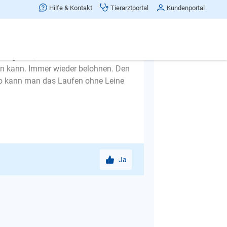
Hilfe & Kontakt
Tierarztportal
Kundenportal
t lockerer Leine. Sie können das
Wenn das super gut klappt, einfach
t immer noch eine "Verbindung" zum
bergehen, den Hund einmal sitzen
en kann. Immer wieder belohnen. Den
 So kann man das Laufen ohne Leine
Ja