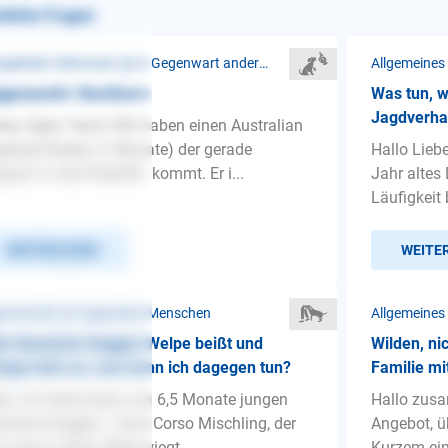
nliche Fragen
Mangelnder Gehorsam ❯ In Gegenwart anderer Hunde
Allgemeines
ggerpunkt: Nachbarn
Was tun, 
Jagdverhal
bes Agila Team! Wir haben einen Australian
pherd Rüden (7 Monate) der gerade
Hallo Lieb
gsam in die Pubertät kommt. Er i...
Jahr altes
Läufigkeit 
WEITERLESEN
WEITE
ressivität ❯ Gegenüber Menschen
Allgemeines
n Deutsche Doggen Welpe beißt und
Wilden, ni
ingt mich an, was kann ich dagegen tun?
Familie mi
lo, ich habe einen nun 6,5 Monate jungen
Hallo zusa
tsche Doggen - Cane Corso Mischling, der
Angebot, ü
zt schon stolze 50kg wiegt. ...
Kurzem ein