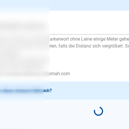
lo, das kann man relativ einfach trainieren. Zunächst Laufen mi
kerwort "bei mir" wählen, so dass der Hund neben Ihnen läuft. 
 Leine vorsichtig fallen lassen und weiter laufen. Damit besteh
ertes
Über uns
Services
dehalter. Immer wieder super belohnen. Dann kann man dazu ü
sen und dann mit dem Markerwort ohne Leine einige Meter geh
d immer wieder heranholen, falls die Distanz sich vergrößert.
 aufbauen.
le Grüße aus Wiesbaden
ie-Louise Kretschmer
w.Hundeausbildung-naturnah.com
 diese Antwort hilfreich?
E-Mail