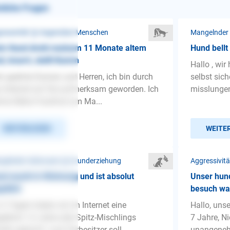
nliche Fragen
ressivität ❯ Gegenüber Menschen
Mangelnder
in Hund droht meinem 11 Monate altem
Hund bellt
d, knurrt, stellt Kamm
Hallo , wir
r geehrte Damen und Herren, ich bin durch
selbst sich
 Internet auf Sie aufmerksam geworden. Ich
misslungen
ne Nähe Frankfurt am Ma...
WEITERLESEN
WEITE
gelnder Gehorsam ❯ Grunderziehung
Aggressivit
d macht in Wohnung und ist absolut
Unser hund
stlich
besuch wa
 2 Tagen haben wir im Internet eine
Hallo, unse
eblich 1,5 Jahre alte Spitz-Mischlings
7 Jahre, Ni
din gekauft. Laut Vorbesitzer soll...
unangeneh