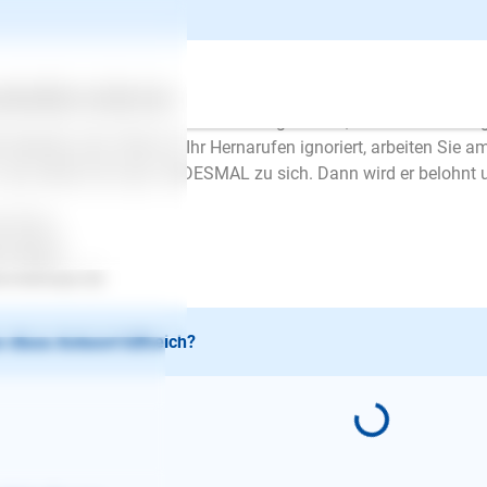
Ellen Mayer
| Hundetrainer/in
schrieb am 27.12.2015
lo Souzan,
ertes
Über uns
Services
ürlich ist der Spitz ein sehr bellfreudiger Hund, der zudem auch 
trollierbar sein. Wenn er Ihr Hernarufen ignoriert, arbeiten Sie a
 und ziehen ihn dann JEDESMAL zu sich. Dann wird er belohnt un
l Erfolg..
en Mayer
.lesloups.de
 diese Antwort hilfreich?
E-Mail