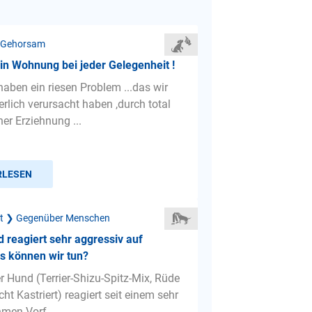
 Gehorsam
 in Wohnung bei jeder Gelegenheit !
 haben ein riesen Problem ...das wir
erlich verursacht haben ,durch total
er Erziehnung ...
RLESEN
ät ❯ Gegenüber Menschen
 reagiert sehr aggressiv auf
s können wir tun?
r Hund (Terrier-Shizu-Spitz-Mix, Rüde
cht Kastriert) reagiert seit einem sehr
men Vorf...