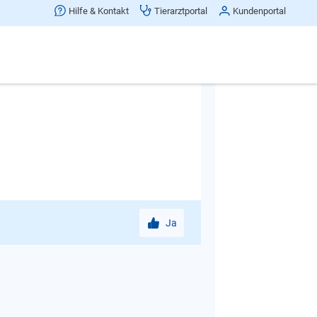
alten oder oder. Es ist aus der Ferne
Hilfe & Kontakt
Tierarztportal
Kundenportal
o einem Fall kontraproduktiv und
egen und Futter, was er einmal hat,
 sind nicht zu unterschätzen. Das
Ja