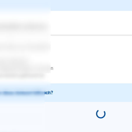
en, was er wirklich zeigt. Ob es Angstverhalten ist oder Jagdverh
lecht zu beurteilen und manchmal sind die Tipps ins Blaue in s
h gefährlich. Lassen Sie in der Zwischenzeit kein Futter herumli
men ihm auch nicht mehr weg. Hunde mit einer Futteraggression
ertes
Über uns
Services
iche gilt für Ihre Tochter.
le Grüße aus Düsseldorf
stin Gebhardt
depsychologin/-Trainerin
.kerstin-gebhardt.de
 diese Antwort hilfreich?
E-Mail