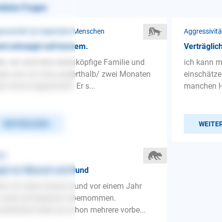
nliche Fragen
ressivität ❯ Gegenüber Menschen
Aggressivit
d schnappt seit kurzem.
Verträglic
lo, wir sind eine sechsköpfige Familie und
ich kann m
en uns vor circa anderthalb/ zwei Monaten
einschätze
en Hund angeschafft. Er s...
manchen Hun
WEITERLESEN
WEITE
st
gst vor Mensch und Hund
lo! ich habe meinen hund vor einem Jahr
 einer privatperson übernommen.
cheinend hatte sie schon mehrere vorbe...