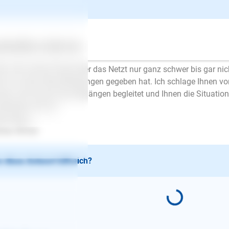
ntwort
Andrea Winter
| Hundetrainer/in
schrieb am 02.04.2015
ertes
Über uns
Services
lo,
der sind solche Dinge über das Netzt nur ganz schwer bis gar ni
n es schon Beschädigungen gegeben hat. Ich schlage Ihnen vor, 
hen, der Sie bei Spaziergängen begleitet und Ihnen die Situatione
ndhaben können.
le Grüße
rea Winter
 diese Antwort hilfreich?
E-Mail