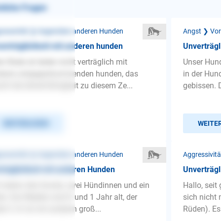
nliche Fragen
ressivität ❯ Gegenüber anderen Hunden
Angst ❯ Vo
erträglichkeit mit anderen hunden
Unverträgl
n Rüde ist leider nicht verträglich mit
Unser Hund
deren entgegenkommenden hunden, das
in der Hun
ht die leinenführigkeit zu diesem Ze...
gebissen. 
WEITERLESEN
WEITE
ressivität ❯ Gegenüber anderen Hunden
Aggressivitä
träglichkeit mit anderen Hunden
Unverträgl
 haben drei Hunde, zwei Hündinnen und ein
Hallo, sei
e. Der Mädels sind 8 und 1 Jahr alt, der
sich nicht
e 5. Er ist mit anderen groß...
Rüden). Es 