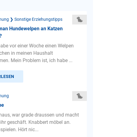
hung ❯ Sonstige Erziehungstipps
man Hundewelpen an Katzen
?
 habe vor einer Woche einen Welpen
chen in meinen Haushalt
n. Mein Problem ist, ich habe ...
RLESEN
ehung
pe
haus, war grade draussen und macht
 ihr geschäft. Knabbert möbel an.
spielen. Hört nic...