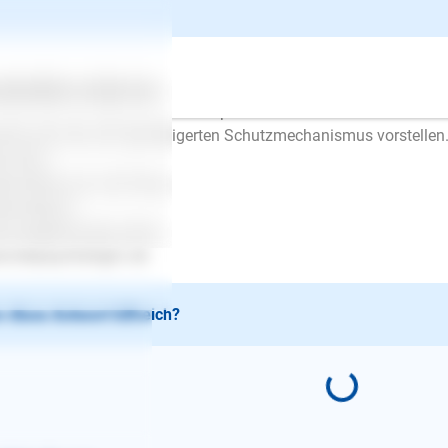
 weg, bis er dran ist. Verfahren Sie auch bei dem Welpen so. W
regelt, vielleicht auch weil der Welpe zu sehr genervt hat, dürf
pe bekommt dann eine Auszeit und darf wieder zurück wenn er r
sequent durch und Ihre Probleme sollten sich lösen. Im übrigen
ertes
Über uns
Services
 quiekt oder sogar schreit. Das passiert in diesem Alter beim e
nen sich das als übersteigerten Schutzmechanismus vorstellen. 
r nicht.
be Grüße und viel Erfolg
bine Busch
w.mobile-hunde.schule
.tierpsychologin.vet
 diese Antwort hilfreich?
E-Mail