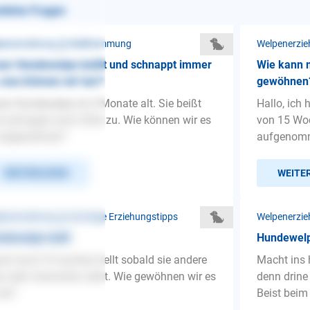
nliche Fragen
penerziehung ❯ Beißhemmung
Welpenerzie
ser Hundewelpe beißt und schnappt immer
Wie kann 
 was können wir tun?
gewöhnen
er Hundewelpe ist 4 Monate alt. Sie beißt
Hallo, ich
 schnappt auch öfter zu. Wie können wir es
von 15 Wo
r abgewöhnen?
aufgenomme
WEITERLESEN
WEITE
penerziehung ❯ Sonstige Erziehungstipps
Welpenerzi
dewelpe bellt
Hundewel
er hund 10 wochen bellt sobald sie andere
Macht ins 
re oder menschen sieht. Wie gewöhnen wir es
denn drine
 ab?
Beist beim 