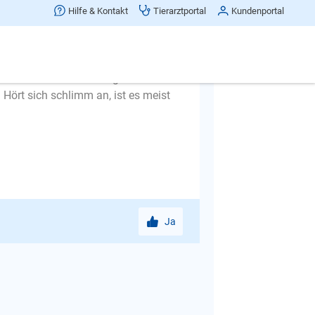
enn eine Hündin den Welpen zu sehr
Hilfe & Kontakt
Tierarztportal
Kundenportal
en Sie das auch unterbinden. Der
uhiger geworden ist. Das halten Sie
 ist es nicht schlimm, wenn der Welpe
rlernen der Beißhemmung oft. Sie
Hört sich schlimm an, ist es meist
Ja