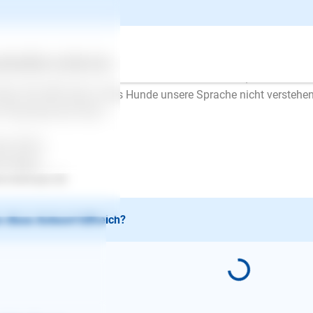
 auch davor nicht böse, sie hatte Angst und musste für sich selbs
en.
ser wäre, der Hündin zu zeigen, dass sie keine Angst haben mu
ne Hektik, keinen Ärger, nicht auf die Kleine einreden (weder b
ertes
Über uns
Services
fach weiter gehen. Locken Sie sie dabei auch nicht, drehen Sie 
ken Sie bitte daran, dass Hunde unsere Sprache nicht verstehe
e Körpersprache Ruhe.
be Grüße
en Mayer
.lesloups.de
 diese Antwort hilfreich?
E-Mail