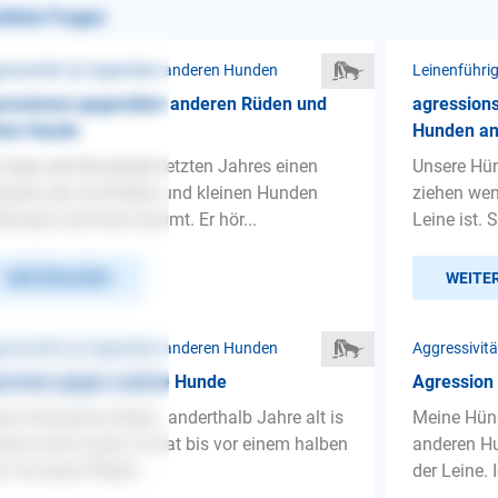
nliche Fragen
ressivität ❯ Gegenüber anderen Hunden
Leinenführi
ressionen gegenüber anderen Rüden und
agression
ine Hunde
Hunden an
 habe seit November letzten Jahres einen
Unsere Hün
rador der mit Rüden und kleinen Hunden
ziehen wen
rhaupt nicht klar kommt. Er hör...
Leine ist. 
WEITERLESEN
WEITE
ressivität ❯ Gegenüber anderen Hunden
Aggressivit
ression gegen andere Hunde
Agression
ne Chihuahua Rüde , anderthalb Jahre alt is
Meine Hünd
olut nicht sozial. Er hat bis vor einem halben
anderen Hu
r mit einer Pitbull...
der Leine. 