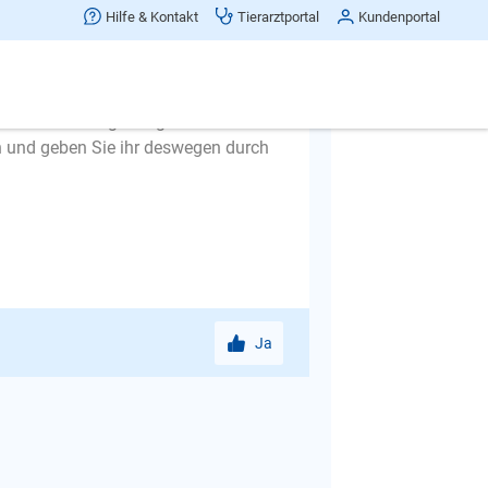
t sorgen, weil Sie ihr nicht geholfen
Hilfe & Kontakt
Tierarztportal
Kundenportal
ss, indem Sie Ruhe ausstrahlen.
eruhigend noch schimpfend) sondern
sich einfach weg und gehen weiter.
n und geben Sie ihr deswegen durch
Ja