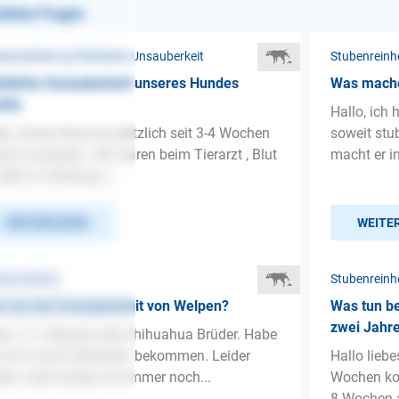
nliche Fragen
benreinheit ❯ Plötzliche Unsauberkeit
Stubenreinh
tzliche Unsauberkeit unseres Hundes
Was mache
hts
Hallo, ich 
lo, Unser Hund ist plötzlich seit 3-4 Wochen
soweit stu
hts unsauber. Wir waren beim Tierarzt , Blut
macht er i
 alles in Ordnung, i...
WEITERLESEN
WEITE
benreinheit
Stubenreinhe
 tun bei Unsauberkeit von Welpen?
Was tun be
zwei Jahr
e 2 11 Monate alte Chihuahua Brüder. Habe
 mit 5 und 6 Monaten bekommen. Leider
Hallo lieb
lern oder kacken sie immer noch...
Wochen kom
8 Wochen 