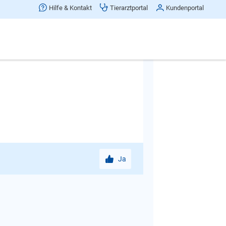
blich vor Angst in die Hose macht.
Hilfe & Kontakt
Tierarztportal
Kundenportal
rau/-mann vor Ort einschätzen muss
de 8 Stunden allein in der Wohnung
affen, z.B. durch einen Dogsitter, der
Ja