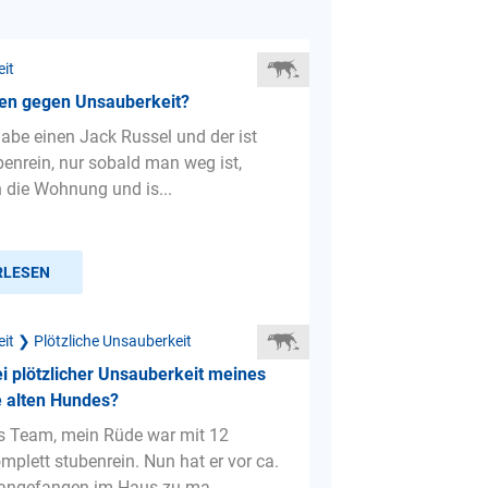
eit
n gegen Unsauberkeit?
habe einen Jack Russel und der ist
benrein, nur sobald man weg ist,
n die Wohnung und is...
RLESEN
it ❯ Plötzliche Unsauberkeit
i plötzlicher Unsauberkeit meines
e alten Hundes?
es Team, mein Rüde war mit 12
plett stubenrein. Nun hat er vor ca.
angefangen im Haus zu ma...