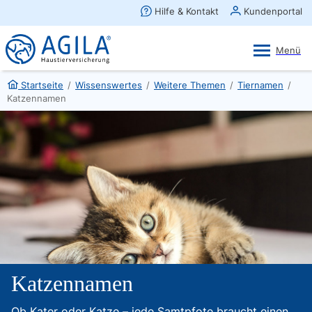
AGILA Kunden-App
Ansehen
×
AGILA Haustierversicherung AG
Gratis - Im Play Store laden
Startseite
/
Wissenswertes
/
Weitere Themen
/
Tiernamen
/
Katzennamen
Katzennamen
Ob Kater oder Katze – jede Samtpfote braucht einen