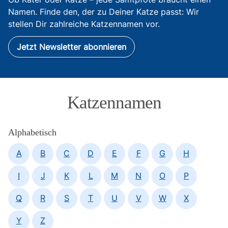
Namen. Finde den, der zu Deiner Katze passt: Wir
stellen Dir zahlreiche Katzennamen vor.
Jetzt Newsletter abonnieren
Katzennamen
Alphabetisch
A
B
C
D
E
F
G
H
I
J
K
L
M
N
O
P
Q
R
S
T
U
V
W
X
Y
Z