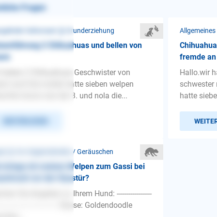
nliche Fragen
gelnder Gehorsam ❯ Grunderziehung
Allgemeines
nenführung 2 Chihuahuas und bellen von
Chihuahua
nem
fremde an
 haben 2 Chihuahuas Geschwister von
Hallo.wir 
em wurf.Die mutter hatte sieben welpen
schwester m
orfen bruno war der 3. und nola die...
hatte sieb
WEITERLESEN
WEITE
st ❯ Vor Gegenständen / Geräuschen
 bringe ich meinen Welpen zum Gassi bei
erkrach vor der Haustür?
hen Sie Angaben zu Ihrem Hund: ------------------
-------------------------------- Rasse: Goldendoodle
chlec...