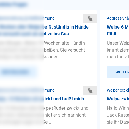
nliche Fragen
penerziehung ❯ Beißhemmung
Aggressivit
Wochen alter Welpe beißt ständig in Hände
Welpe 6 Mo
 versucht auch ab und zu ins Ges...
fühlt
en Morgen. Meine 15 Wochen alte Hündin
Unser Welp
t einfach nicht auf zu beißen. Sie versucht
knurrt zie
ndig in die Hände, Füße oder...
man ihn z.
WEITERLESEN
WEITE
penerziehung ❯ Beißhemmung
Welpenerzi
pe, 10 Wochen alt zwickt und beißt mich
Welpe zwic
n 10 Wochen alter Welpe (Rüde) zwickt und
Hallo Wir 
ßt mich, teilweise beruhigt er sich gar nicht
Jack Russe
 schnappt sogar ins Ge...
sie ihr Das