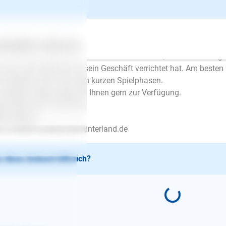
d. Notfalls geht er zurück in seine Box. Wenn Sie sich mit ihm
kann sich sein ganzes Futter zusammensuchen. Legen Sie es unt
henpapier- oder Klopapierrollen. Machen Sie Denkspiele mit ihm
d er müde.
ertes
Über uns
Services
 ein Welpe mit 13 Wochen nicht stubenrein ist, ist nicht außer
 raus und warten bis er sein Geschäft verrichtet hat. Am beste
 natürlich auch nach den kurzen Spielphasen.
 weitere Fragen stehe ich Ihnen gern zur Verfügung.
be Grüße und viel Erfolg.
bine Busch
.mobile-hundeschule-hinterland.de
 diese Antwort hilfreich?
E-Mail