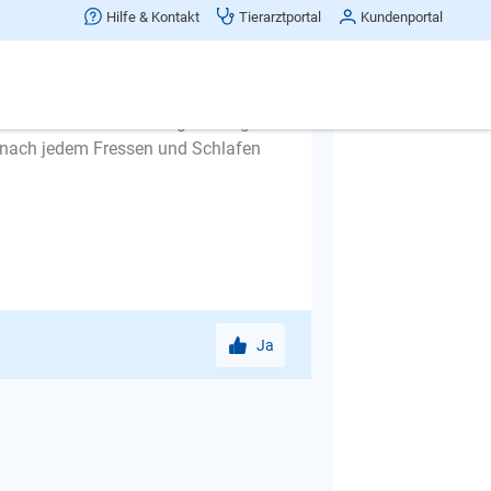
 beschäftigen, machen Sie Suchspiele.
Hilfe & Kontakt
Tierarztportal
Kundenportal
er zB unter Handtücher oder in leere
. Fordern Sie ihn vom Kopf her, dann
gewöhnlich. Gehen Sie regelmäßig mit
n nach jedem Fressen und Schlafen
Ja