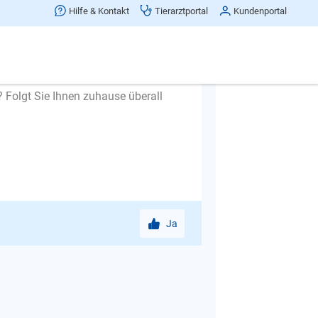
Hilfe & Kontakt
Tierarztportal
Kundenportal
mit an, machen Sie ihr die Box mit
t, erst, und auch dann nur kurz,
? Folgt Sie Ihnen zuhause überall
Ja