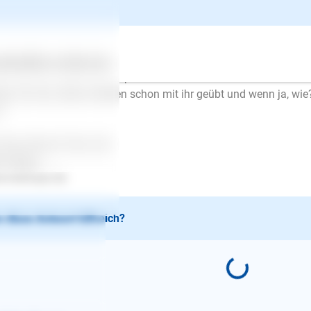
lo,
hts würde ich sie an eine Box gewöhnen. Fangen Sie langsam da
kerchen schmackhaft. Schließen Sie die Tür am Anfang noch nich
ertes
Über uns
Services
n sie sich in der Box entspannt.
en Sie das alleine bleiben schon mit ihr geübt und wenn ja, wie
?
 Ihre Antwort freut sich
en Mayer
.lesloups.de
 diese Antwort hilfreich?
E-Mail