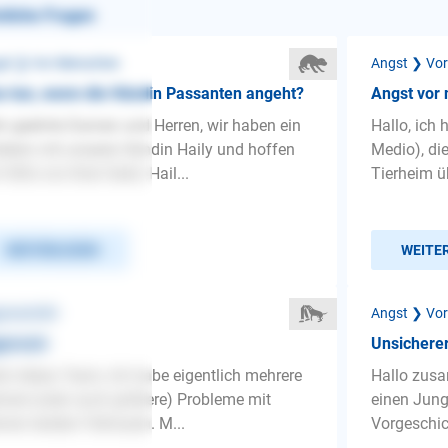
nliche Fragen
st ❯ Vor Menschen
Angst ❯ Vor
 tun, wenn die Hündin Passanten angeht?
Angst vor
r geehrte Damen und Herren, wir haben ein
Hallo, ich
blem mit unserer Hündin Haily und hoffen
Medio), di
 Hilfe von Ihrer Seite. Hail...
Tierheim ü
WEITERLESEN
WEITE
ressivität
Angst ❯ Vor
ressiv
Unsicherer
lo liebes Team, Ich habe eigentlich mehrere
Hallo zus
inere (oder auch größere) Probleme mit
einen Jung
nen beiden Fellnasen. M...
Vorgeschich