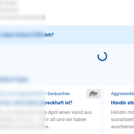
le Grüße,
fanie Ott
.mensch-und-tier.net
 diese Antwort hilfreich?
nliche Fragen
st ❯ Vor Gegenständen / Geräuschen
Aggressivit
 tun, wenn Hund schreckhaft ist?
Hündin atta
lo, wir haben seit Ende April einen Hund aus
Hündin mit
änien, er ist ca. 1 Jahr alt und wir haben
sozialisier
bleme mit Leinen Pöbe...
anscheinend