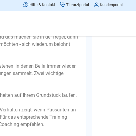
 der Passanten auf sich zu lenken.
Hilfe & Kontakt
Tierarztportal
Kundenportal
d Bella ansieht oder anspricht, dann
ht möchten - belohnt fühlen.
chte, dass sie bereit ist, ihr
nd das machen sie in der Regel, dann
t möchten - sich wiederum belohnt
stehen, in denen Bella immer wieder
ungen sammelt. Zwei wichtige
heiten auf Ihrem Grundstück laufen.
s Verhalten zeigt, wenn Passanten an
 Für das entsprechende Training
 Coaching empfehlen.