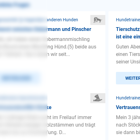
nliche Fragen
ressivität ❯ Gegenüber anderen Hunden
Hundetraine
serei zwischen Dobermann und Pinscher
Tierschutz
ist eine ei
lo, wir haben einen Dobermannmischling
.(9)und einen Mischling Hünd.(5) beide aus
Guten Aben
 Tierheim. Nun haben wir seit...
einen Tie
seiner Unsi
WEITERLESEN
WEITE
detrainer-Sprechstunde
Hundetraine
trauenskonflikt Stöcke
Vertrauens
n 3 jähriger Rüde sucht im Freilauf immer
Mein 3 jäh
h Stöcken/riesigen Holzstämmen und trägt
nach Stöck
 dann bis zur Erschöpfung. D...
sie dann bi