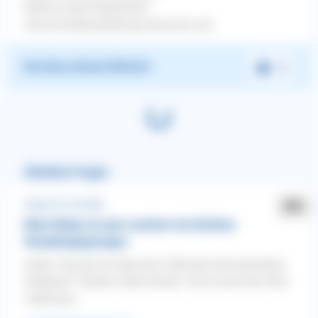
Marie-Louise Kretschmer
www.Hundeausbildung-naturnah.com
War diese Antwort hilfreich?
Ja
Ähnliche Fragen
Angst ❯ Vor Hunden
Mein Welpe ist sehr unsicher bei direkten
Hundebegegnungen
Guten Tag, bei mir lebt eine 4 Monate alte Australian
Shepherd - Border Collie Hündin. Sie ist seit ihrer 9ten
Lebenswo...