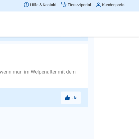
te... nun ist er ja "schon" 9 Monate
Hilfe & Kontakt
Tierarztportal
Kundenportal
ein schlaues Kerlchen und hört gut...
Ja
ss, wenn man im Welpenalter mit dem
Ja