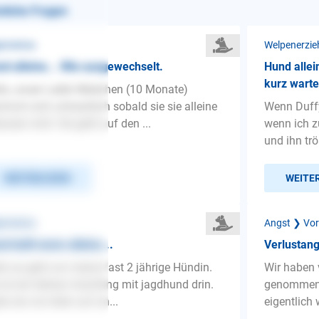
nliche Fragen
gemeines
Welpenerzie
d alleine... Wie ausgewechselt.
Hund allei
kurz wart
lo, unser Labbi Mädchen (10 Monate)
immt sich schrecklich sobald sie sie alleine
Wenn Duffy
assen wird. Sie geht auf den ...
wenn ich z
und ihn tr
WEITERLESEN
WEITE
gemeines
Angst ❯ Vor
d bellt wenn alleine...
Verlustang
lo es geht um meine fast 2 jährige Hündin.
Wir haben 
 ist ein kleiner mischling mit jagdhund drin.
genommen. 
e sie von klein auf an...
eigentlich 