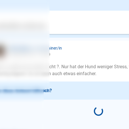
 haben geschrieben, dass man damit im welpenalter beginnen soll
... zu spät zum üben ist es aber sicher noch nicht? An sich ist er 
ertes
Über uns
Services
 diese Antwort hilfreich?
Ellen Mayer
| Hundetrainer/in
schrieb am 20.11.2019
n, zu spät ist es sicher nicht ?. Nur hat der Hund weniger Stre
ining beginnt. Es ist dann auch etwas einfacher.
 diese Antwort hilfreich?
E-Mail