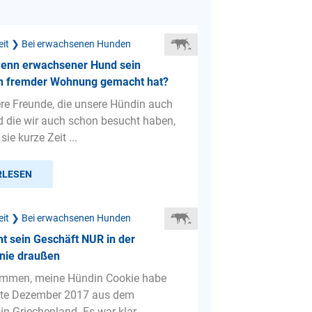
eit ❯ Bei erwachsenen Hunden
wenn erwachsener Hund sein
in fremder Wohnung gemacht hat?
ere Freunde, die unsere Hündin auch
 die wir auch schon besucht haben,
sie kurze Zeit ...
RLESEN
eit ❯ Bei erwachsenen Hunden
t sein Geschäft NUR in der
nie draußen
ammen, meine Hündin Cookie habe
itte Dezember 2017 aus dem
in Griechenland. Es war klar ...