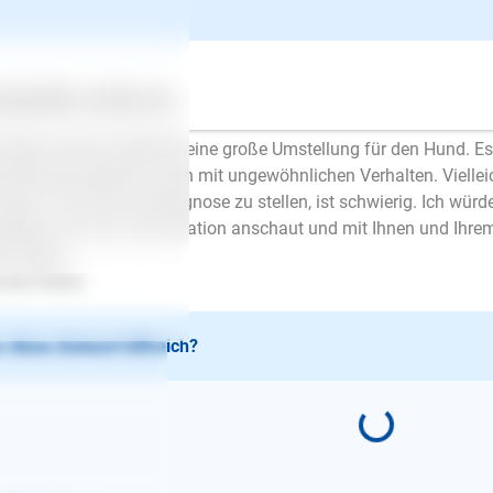
Claudia Rieker
| Hundetrainer/in
schrieb am 22.03.2019
be TanjaK92,
ertes
Über uns
Services
ilienzuwachs bedeutet eine große Umstellung für den Hund. Es g
änderung regaieren, eben mit ungewöhnlichen Verhalten. Vielleic
uation. Hier eine Ferndiagnose zu stellen, ist schwierig. Ich würd
fehlen, der sich die Situation anschaut und mit Ihnen und Ihrem
le Grüße
udia Rieker
 diese Antwort hilfreich?
E-Mail