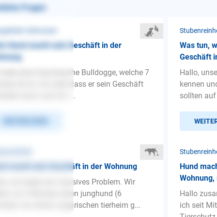
nliche Fragen
gelnder Gehorsam
Stubenreinh
n Hund macht sein Geschäft in der
Was tun, 
hnung
Geschäft 
 habe eine französische Bulldogge, welche 7
Hallo, uns
ate alt ist. Ich weiß dass er sein Geschäft
kennen und
halten kann und ich i...
sollten auf 
WEITERLESEN
WEITE
benreinheit
Stubenreinh
d macht sein Geschäft in der Wohnung
Hund mach
Wohnung, 
lo, wir haben ein massives Problem. Wir
en vor 5 Wochen einen junghund (6
Hallo zus
ate) von einem ungarischen tierheim g...
ich seit M
Tierschutz 