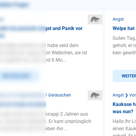
nliche Fragen
st
Angst
din hat panische Angst und Panik vor
Welpe hat 
em
Guten Tag,
lo lieber trainer/in, ich habe seid dem
geholt, er i
02.2020 ein Japan Chin Weibchen, sie ist
kein gewöhn
zt ungefähr ein Jahr und 6 Mo...
WEITERLESEN
WEITE
st ❯ Vor Gegenständen / Geräuschen
Angst ❯ Vo
d hat Angst draußen
Kaukase h
was nun?
 habe einen Hund vor knapp 2 Jahren aus
 Tierschutz adoptiert. Er kam ursprünglich
Hallo Ihr 
 Rumänien und wir haben ihn ...
einen Kau
geholt. Er i