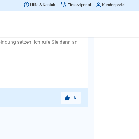
dem Hund nur seine eigene
Hilfe & Kontakt
Tierarztportal
Kundenportal
s tun können, weil ich ja nicht weiß,
aktieren.
bindung setzen. Ich rufe Sie dann an
Ja