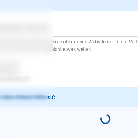
ige, souveräne Führung. Mit Leckerchen und Mitleid zeigt man 
icherheit.
erdings ist es schwer, aus der Entfernung zu sagen, was Sie ander
 Sie tun und wie der Hund darauf reagiert.
ertes
Über uns
Services
wegen kann ich Ihnen nur raten, eine/n Hundetrainer/in zu kont
ernativ können Sie sich gerne über meine Website mit mir in Ver
 wir kommen dann vielleicht etwas weiter.
be Grüße
en Mayer
.lesloups.de
 diese Antwort hilfreich?
E-Mail