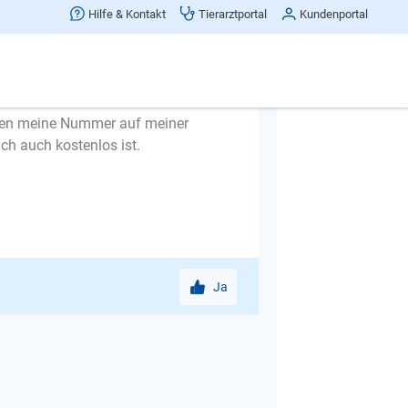
Hilfe & Kontakt
Tierarztportal
Kundenportal
n in seiner Angst nicht durch trösten
n sehen können. Wenn es Ihnen
inden meine Nummer auf meiner
ch auch kostenlos ist.
Ja