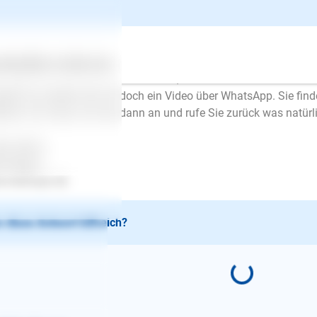
schrieb am 15.06.2023
en Morgen,
gische Schäferhunde sind sehr sensibel. Sehr gut ist, dass Sie ih
ertes
Über uns
Services
tätigen. Um Ihnen helfen zu können, müsste ich die Situatione
lich ist, senden Sie mir doch ein Video über WhatsApp. Sie f
site. Ich schau mir das dann an und rufe Sie zurück was natürli
be Grüße
en Mayer
.lesloups.de
 diese Antwort hilfreich?
E-Mail