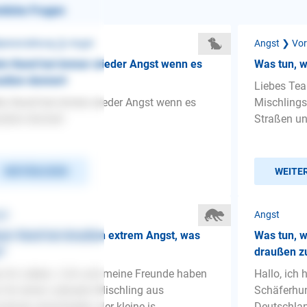
nliche Fragen
penerziehung ❯ Angst
Angst ❯ Vor
n Hund hat immer wieder Angst wenn es
Was tun, 
außen donnert
Liebes Tea
n Hund hat immer wieder Angst wenn es
Mischlings
ußen donnert
Straßen un
WEITERLESEN
WEITE
st
Angst
er Hund hat draußen extrem Angst, was
Was tun, 
?
draußen z
 ihr Lieben :) Ich und meine Freunde haben
Hallo, ich 
 für einen Labrador Mischling aus
Schäferhun
änien entschieden, der kleine is...
Deutschlan