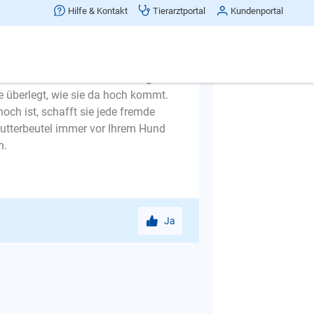
 kleine Rampe bauen. Dies kann z.B.
Hilfe & Kontakt
Tierarztportal
Kundenportal
n Anstrich besanden und dann noch
lag, z.B. aus Bautenschutzmatten.
gsam Ihren Hund überreden, die
 den Hund Stufe für Stufe mit guten
e überlegt, wie sie da hoch kommt.
och ist, schafft sie jede fremde
 Futterbeutel immer vor Ihrem Hund
n.
Ja