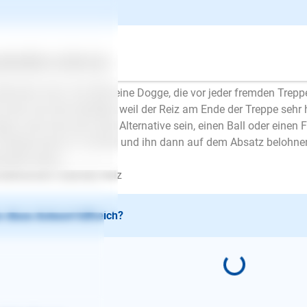
undheitliche Einschränkungen. Sie könnten als Alternative eine
 Holzbrett sein, dass Sie als Anti-Rutsch-Belag nach dem erste
mal drüberstreichen. Oder Sie nehmen als Belag einen Gummibe
 es wirklich nur Angst, müssen Sie sich die Zeit nehmen und lan
ertes
Über uns
Services
ppe wieder hoch zu gehen. Nehmen Sie sich Zeit und locken Sie
kerchen hoch. Ich habe eine Dogge, die vor jeder fremden Trepp
 wenn sie nicht überlegt, weil der Reiz am Ende der Treppe sehr h
ppe. Auch das kann eine Alternative sein, einen Ball oder einen
 Treppe hinauf zu werfen und ihn dann auf dem Absatz belohne
zliche Grüße
detrainerin Gabriele Holz
 diese Antwort hilfreich?
E-Mail