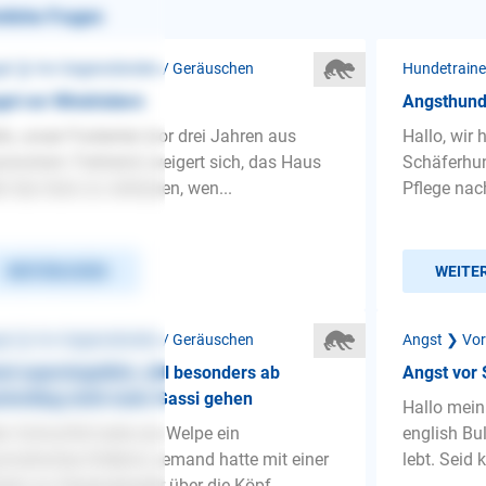
nliche Fragen
st ❯ Vor Gegenständen / Geräuschen
Hundetraine
st vor Windrädern
Angsthund 
lo, unser Foxterrier (vor drei Jahren aus
Hallo, wir
nischem Tierheim) weigert sich, das Haus
Schäferhun
r das Auto zu verlassen, wen...
Pflege nac
WEITERLESEN
WEITE
st ❯ Vor Gegenständen / Geräuschen
Angst ❯ Vor
d superängstlich, will besonders ab
Angst vor
hmittag nicht mehr Gassi gehen
Hallo mein 
n Schnuffel hatte als Welpe ein
english Bul
umatisches Erlebnis: jemand hatte mit einer
lebt. Seid 
tole zur Starenabwehr über die Köpf...