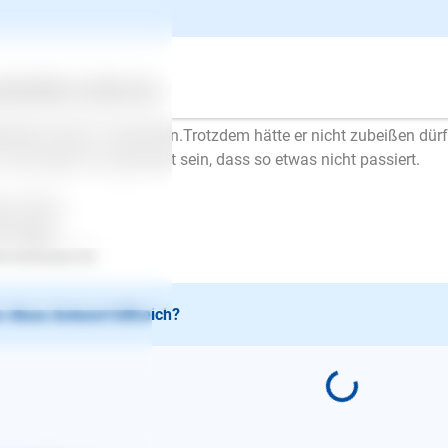
Ellen Mayer
| Hundetrainer/in
schrieb am 27.08.2019
lo Sandra,
ertes
Über uns
Services
n, beißen sollte ein Hund auf keinen Fall. Es war nicht sehr inte
lenden Hund zu streicheln.Trotzdem hätte er nicht zubeißen dürf
 Grundstück so gesichert sein, dass so etwas nicht passiert.
be Grüße
en Mayer
.lesloups.de
 diese Antwort hilfreich?
E-Mail