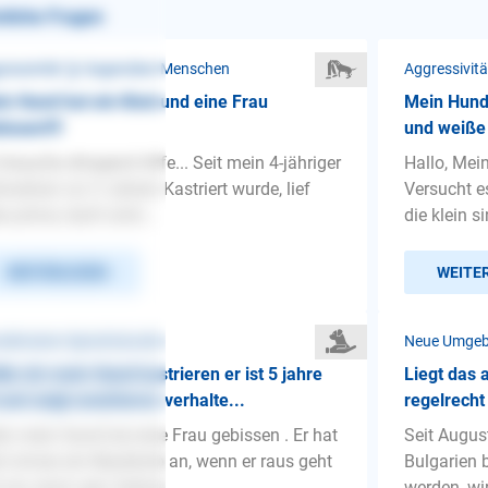
nliche Fragen
ressivität ❯ Gegenüber Menschen
Aggressivit
n Hund hat ein Kind und eine Frau
Mein Hund 
issen!!!!
und weiße
 brauche dringend Hilfe... Seit mein 4-jähriger
Hallo, Mei
matiner vor 3 Jahren Kastriert wurde, lief
Versucht e
es prima; läuft schö...
die klein s
WEITERLESEN
WEITE
detrainer-Sprechstunde
Neue Umge
lte ich mein Hund kastrieren er ist 5 jahre
Liegt das
 und zeigt unsicheres verhalte...
regelrecht
lo mein Hund hat eine Frau gebissen . Er hat
Seit Augus
zt immer ein Maulkorb an, wenn er raus geht
Bulgarien 
 mir, doch sein Verhal...
werden, wir