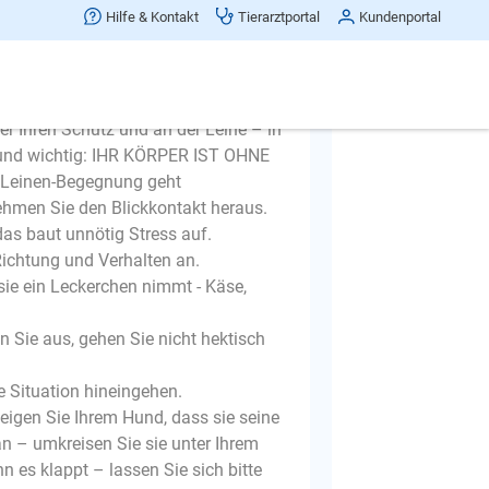
Hilfe & Kontakt
Tierarztportal
Kundenportal
es in allen Strukturen mit Eltern,
 wissen, was wir tun sollen.
dass der Mensch Ihren Hund ansieht.
er Ihren Schutz und an der Leine – in
 und wichtig: IHR KÖRPER IST OHNE
Leinen-Begegnung geht
ehmen Sie den Blickkontakt heraus.
das baut unnötig Stress auf.
Richtung und Verhalten an.
ie ein Leckerchen nimmt - Käse,
 Sie aus, gehen Sie nicht hektisch
ie Situation hineingehen.
igen Sie Ihrem Hund, dass sie seine
 – umkreisen Sie sie unter Ihrem
n es klappt – lassen Sie sich bitte