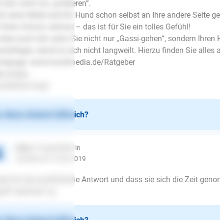
l Zeit, nicht nur „probieren“.
h einer Weile wird Ihr Hund schon selbst an Ihre andere Seite geh
 Ihren Schutz vertraut – das ist für Sie ein tolles Gefühl!
wäre auch toll, wenn Sie nicht nur „Gassi-gehen“, sondern Ihren 
chäftigen, damit er sich nicht langweilt. Hierzu finden Sie alles
mepage: www.hundimedia.de/Ratgeber
le Grüße
e Büttner-Vogt
 diese Antwort hilfreich?
Debo
| Fragesteller/in
schrieb am 14.04.2019
ke für die ausführliche Antwort und dass sie sich die Zeit gen
riff nehmen! Lg