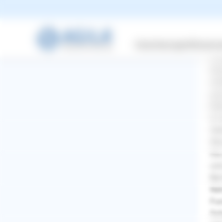
Sit
Ihr
Leh
Versicherungen
Wissensw
Fre
Sie
Ruh
AU
gru
Ble
Er 
Geh
Wur
Sie
und
Bei
Neh
Fur
WhatsApp
Facebook
Twitter
Pinterest
Sch
ZURÜCK ZUR FRAGE