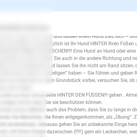
uation klar zu kommen.
em Hund Sicherheit, indem Sie ihn immer beschützen. Schutz gibt 
rern und Chefs – die guten machen uns sicher und gelassen, wir
ertes
Über uns
Services
mde fassen Ihren Hund vorerst nicht an und Sie vermeiden es, 
 gehen Bogen und Kreise und lassen Ihrem Hund Zeit, sich – unt
e anzunähern. Grundsätzlich ist Ihr Hund HINTER Ihren Füßen
SNAHME IMMER DAZWISCHEN!!!! Eine Hund an Hund oder eine 
ndsätzlich schief. Gehen Sie auch in die andere Richtung und n
iben Sie in Bewegung und lassen Sie ihn nicht am Rand sitzen, 
sollte nichts mehr zu „erledigen“ haben – Sie führen und geben 
en Sie mehrmals an dem Grundstück vorbei, versuchen Sie, ob s
st, was Tolles!
 sollte an Ihrer Schutzseite HINTER DEN FÜSSEN!!! gehen . Atmen
 zeigen Sie ihr, dass Sie sie beschützen können.
 Ihnen ist es vielleicht auch das Problem, dass Sie zu lange in d
men Sie Menschen, die Ihnen entgegenkommen, als „Übung“. Ze
cht ernstnehmen. Genauso gehen Sie an unbekannte Dinge heran
E-Mail
utz, mit Ihrem Körper dazwischen (!!!!!) gern ein Leckerchen, wen