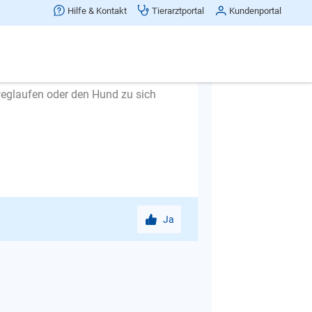
rückzuschauen. Die meisten Hunde
Hilfe & Kontakt
Tierarztportal
Kundenportal
 er bei Ihnen ist, loben Sie ihn
atz oder sonstiges.
eschirr oder Halsband. Rufen Sie den
sofort laufen lassen.
weglaufen oder den Hund zu sich
Ja