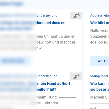
nliche Fragen
gelnder Gehorsam ❯ Grunderziehung
Aggressivit
 bringe ich meinem Hund bei dass er
Wie hört 
ser auf mich hört?
Hallo wen
 haben einen 1 Jahr alten Chihuahua und er
Spazieren
t so gut wie gar nicht bzw hört und macht es
egal ob Rü
 paar Sekunden später w...
WEITERLESEN
WEITE
gelnder Gehorsam ❯ Grunderziehung
Mangelnder
 mach ich das,. dass mein Hund aufhört
Wie kann 
h zu zwacken bzw. "beißen" tut?
sie beser 
hen Sie Angaben zu Ihrem Hund: ------------------
Machen Sie 
-------------------------------- Rasse: Labrador
--------------
chlecht: ...
wei...