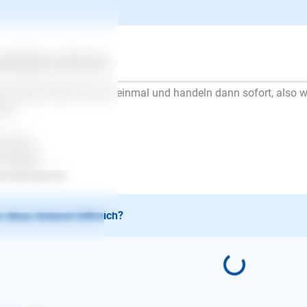
suchen Sie es einmal mit Rufen und sofort weglaufen, ohne zu
men dann sofort, weil sie ihr Rudel nicht verlieren wollen. Sobald
rschwänglich und er darf sofort wieder gehen. Also kein Sitz, Pl
n das nicht funktioniert, befestigen Sie eine Schleppleine an G
ertes
Über uns
Services
d und ziehen ihn dann zu sich. Auch dann wieder belohnen und 
r wichtig: Rufen Sie nur einmal und handeln dann sofort, also 
hen.
l Erfolg..
en Mayer
.lesloups.de
 diese Antwort hilfreich?
E-Mail