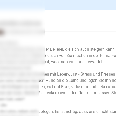
ntworten
ertes
Über uns
Services
Inge Büttner-Vogt
| Hundetrainer/in
schrieb am 04.12.2021
en Abend,
 Hund möchte Ihnen mit der Bellerei, die sich auch steigern kann, 
s Sie etwas tun. Stellen Sie sich vor, Sie machen in der Firma Fehle
en heraus und wissen nicht, was man von Ihnen erwartet.
ferenzraum/Call:
knochen oder ein Knochen mit Leberwurst - Stress und Fressen 
m sind, nehmen Sie den Hund an die Leine und legen Sie ihn neb
die Kollegen zu schonen, viel mit Kongs, die man mit Leberwurs
er der Gute. Werfen Sie Leckerchen in den Raum und lassen Sie
em Call, oder?
 Uhr
E-Mail
die Leine, neben sich ablegen. Es ist richtig, dass er sie nicht st