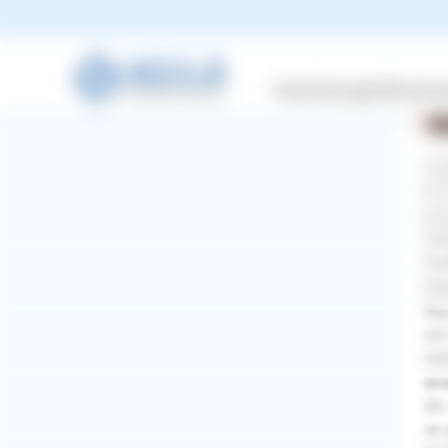
2 A
Versicherungen
Wissensw
Gut
Ihr
das
Ihn
Kon
Kau
Rau
um 
imm
ein
23.
WhatsApp
Facebook
Twitter
Pinterest
an 
ZURÜCK ZUR FRAGE