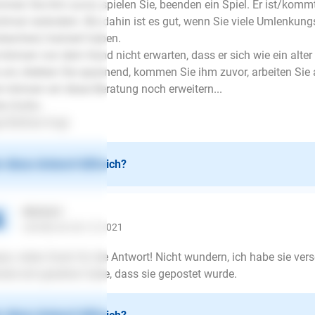
men Sie ihm zuvor, spielen Sie, beenden ein Spiel. Er ist/kommt j
hmal verändern. Bis dahin ist es gut, wenn Sie viele Umlenkung
kerchen) trainiert haben.
 können von dem Hund nicht erwarten, dass er sich wie ein alter 
 um, bleiben Sie spannend, kommen Sie ihm zuvor, arbeiten Sie
n können wir diese Beratung noch erweitern...
le Grüße
e Büttner-Vogt
 diese Antwort hilfreich?
Michela1
schrieb am 04.12.2021
er, vielen Dank für die Antwort! Nicht wundern, ich habe sie vers
ade erst gesehen habe, dass sie gepostet wurde.