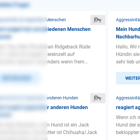
nliche Fragen
ressivität ❯ Gegenüber Menschen
Aggressivit
d reagiert bei verschiedenen Menschen
Mein Hund 
essiv
Nachbarh
en Tag. Mein Rhodesian Ridgeback Rüde
Hallo, Wir
t 3 Jahre alt reagiert vereinzelt auf
Hündin sie
schen agressiv, besonders wenn frem...
sehr lieb u
WEITERLESEN
WEITE
ressivität ❯ Gegenüber anderen Hunden
Aggressivit
nd reagiert gegenüber anderen Hunden
reagiert a
essiv
Wenn ich mi
lo liebe Beraterin, mein Hund ist ein Jack
Hund der e
sel Mischling. Die Mutter ist Chihuaha/Jack
bekloppter 
sel Mischling, der Vat...