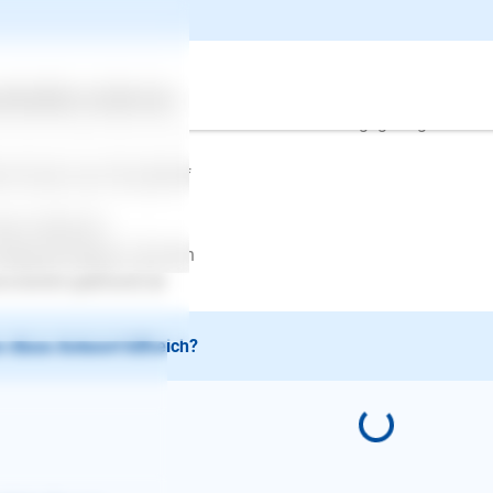
 die Nachbarshündin so reagiert. Dies gilt es abzuklären - den
inieren. Je nachdem welche Rasse in Ihrem Hund steht, kann er se
 Angst vor der anderen Hündin. Es kann hormonell bedingt sein
besten Sie lassen es vor Ort durch eine Fachfrau/-mann abklären
ertes
Über uns
Services
auf achten, daß es nicht zu unkontrollierten Begegnungen kom
le Grüsse aus Düsseldorf
stin Gebhardt
depsychologin/-trainerin
.kerstin-gebhardt.de
 diese Antwort hilfreich?
E-Mail