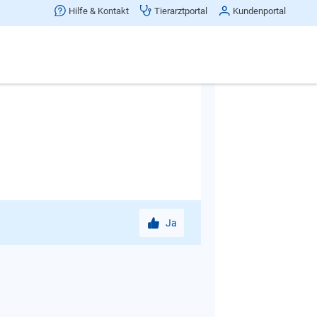
n erst dann kann man entsprechend
Hilfe & Kontakt
Tierarztportal
Kundenportal
in Revier verteidigen oder aber sie
 und noch andere viele Gründe haben.
. Bis dies geschehen ist, sollten Sie
mt.
Ja