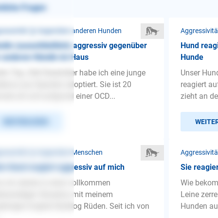
nliche Fragen
ressivität ❯ Gegenüber anderen Hunden
Aggressivit
din (ausschließlich) aggressiv gegenüber
Hund reagi
 anderen Hündin im Haus
Hunde
en Tag. Seit Dezember habe ich eine junge
Unser Hund
enca aus Spanien adoptiert. Sie ist 20
reagiert a
ate alt und aufgrund einer OCD...
zieht an der
WEITERLESEN
WEITE
ressivität ❯ Gegenüber Menschen
Aggressivit
n Hund reagiert aggressiv auf mich
Sie reagie
o ich stecke in einer vollkommen
Wie bekom
kwürdigen Situation mit meinem
Leine zerr
jährigen English Bulldog Rüden. Seit ich von
Hunden au
.