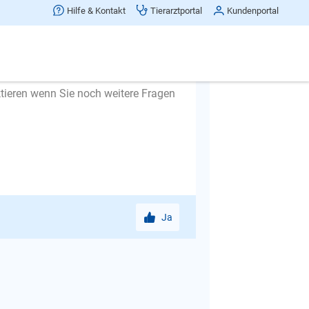
e Sie wollen.
Hilfe & Kontakt
Tierarztportal
Kundenportal
estimmen Anfang und Ende des Spiels.
hen, folgen Sie ihm nicht. Hier habe
d was viele Leute falsch machen.
tieren wenn Sie noch weitere Fragen
Ja