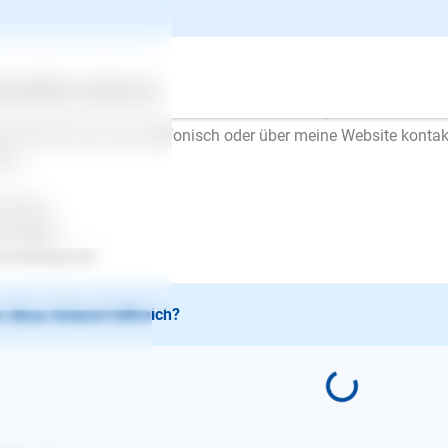
en Sie weg. Gibt er auf, rufen Sie ihn und streicheln ihn, so lang
au so machen Sie es, wenn er spielen will. SIE entscheiden, b
ußen übernehmen Sie die Führung. Lassen Sie ihn nicht vorne ge
 ein sehr gutes Video, wie man die Leinenführigkeit trainiert un
ertes
Über uns
Services
tps://www.youtube.com/watch?v=erXz5kUrD7Q&t=115s
ne können Sie mich telefonisch oder über meine Website kontak
en.
l Erfolg..
en Mayer
.lesloups.de
 diese Antwort hilfreich?
E-Mail