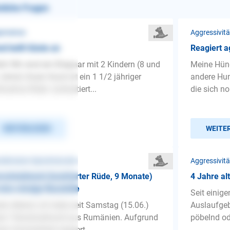
nliche Fragen
gemeines
Aggressivit
d bellt Gäste an
Reagiert a
lo! Wir sind ein Ehepaar mit 2 Kindern (8 und
Meine Hünd
Jahre) Unser Hund ist ein 1 1/2 jähriger
andere Hun
huahua Rüde. (unkastiert...
die sich no
WEITERLESEN
WEITE
detrainer-Sprechstunde
Aggressivit
rschutzhund (kastrierter Rüde, 9 Monate)
4 Jahre al
 eine einzige Baustelle
Seit einig
en Abend, ich habe seit Samstag (15.06.)
Auslaufgeb
en Tierschutzhund aus Rumänien. Aufgrund
pöbelnd ode
ner Unsicherheit reagiert ...