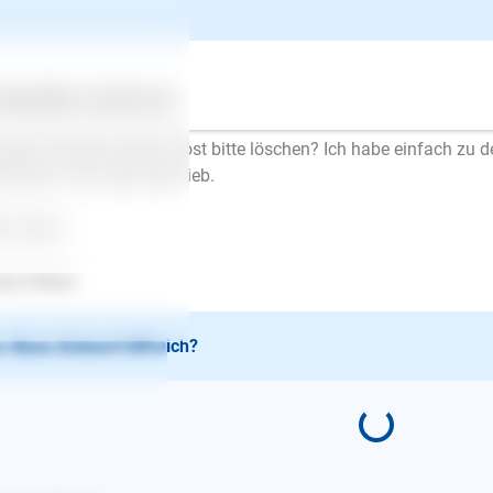
schrieb am 10.06.2021
be Frau Meyer,
len Dank für Ihre Antwort, wir bleiben dran und haben schon Kon
ertes
Über uns
Services
nten Sie bitte meinen Post bitte löschen? Ich habe einfach zu d
 Namen. Das wäre sehr lieb.
le Grüße
nja Weber
 diese Antwort hilfreich?
E-Mail