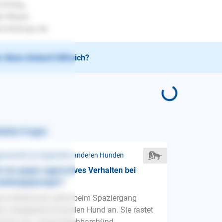
l Erfolg..
en Mayer
.lesloups.de
 diese Antwort hilfreich?
nliche Fragen
ressivität ❯ Gegenüber anderen Hunden
 tun gegen aggressives Verhalten bei
ndebegegnungen?
ne Malihündin giftet beim Spaziergang
en entgegenkommenden Hund an. Sie rastet
mlich aus. Unsere Nachbarshünd...