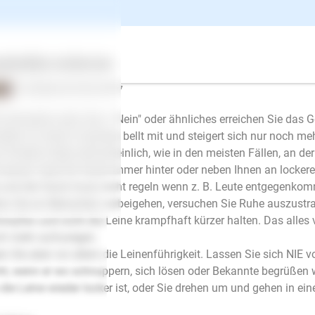
 diese Antwort hilfreich?
ertes
Über uns
Services
Ellen Mayer
| Hundetrainer/in
schrieb am 24.02.2017
 schimpfen oder "Aus", "Nein" oder ähnliches erreichen Sie das G
steht. Er meint, Frauchen bellt mit und steigert sich nur noch meh
 Problem liegt wahrscheinlich, wie in den meisten Fällen, an de
 darauf, dass Ihr Hund immer hinter oder neben Ihnen an locker
 und der Hund muss nicht regeln wenn z. B. Leute entgegenko
n Sie an Menschen vorbeigehen, versuchen Sie Ruhe auszustrahl
impfen und nicht die Leine krampfhaft kürzer halten. Das alles 
h mehr aufzuregen.
n Sie aber vor allem die Leinenführigkeit. Lassen Sie sich NIE
ht, wenn er wo schnuppern, sich lösen oder Bekannte begrüßen wil
 die Leine wieder locker ist, oder Sie drehen um und gehen in ei
E-Mail