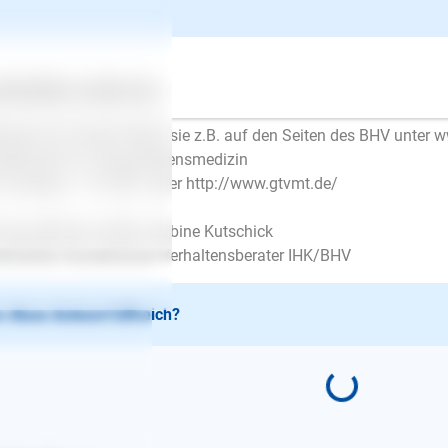
Sabine Kutschick
| Hundetrainer/in
schrieb am 02.02.2017
lo, feste Preise gibt es leider nicht. Jeder verhaltenstherapeutis
ertes
Über uns
Services
h sein Stundensatz ist.
essen für Trainer finden sie z.B. auf den Seiten des BHV unter
ellschaft für Tierverhaltensmedizin
 -therapie – GTVMT unter http://www.gtvmt.de/
 freundlichen Grüßen Sabine Kutschick
tifizierter Hundetrainer/Verhaltensberater IHK/BHV
 diese Antwort hilfreich?
E-Mail