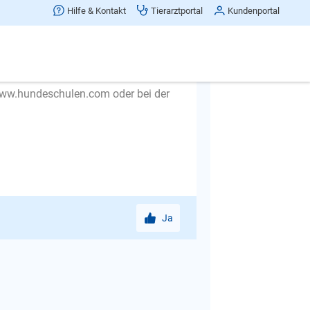
Hilfe & Kontakt
Tierarztportal
Kundenportal
che Trainer kann selber festlegen, wie
 www.hundeschulen.com oder bei der
Ja