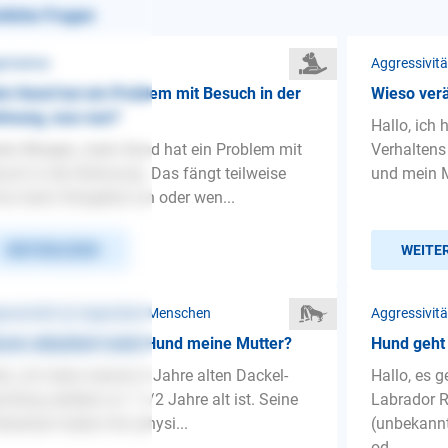
nliche Fragen
gemeines
Aggressivit
n Hund hat ein Problem mit Besuch in der
Wieso ver
hnung, was nun?
Hallo, ich
en Morgen, mein Hund hat ein Problem mit
Verhaltens
uch in der Wohnung. Das fängt teilweise
und mein M
on beim Klingelton an oder wen...
WEITERLESEN
WEITE
ressivität ❯ Gegenüber Menschen
Aggressivit
um attackiert mein Hund meine Mutter?
Hund geht
lo, ich habe meinen 6 Jahre alten Dackel-
Hallo, es 
chling seitdem er 1 1/2 Jahre alt ist. Seine
Labrador R
besitzer haben ihm physi...
(unbekann
od...