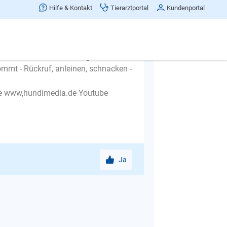
Hilfe & Kontakt
Tierarztportal
Kundenportal
hre Füße und ihm bedeuten, dass er
r ist unter Ihrer Einwirkung. Wenn Sie
mmt - Rückruf, anleinen, schnacken -
ge www,hundimedia.de Youtube
Ja