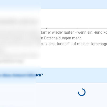
en Tag,
 Hund trifft alle Entscheidungen selbst, ohne dass Sie eingreifen.
all muss nicht sein, wenn Sie ihn an die Leine nehmen, hinter I
ertes
Über uns
Services
hts zu erledigen hat. Weder greift er an, noch spielt er, sondern e
nde geschnackt haben, darf er wieder laufen - wenn ein Hund ko
r keine eigenen zufälligen Entscheidungen mehr.
Film können Sie den "Schutz des Hundes" auf meiner Homepa
en,
l Erfolg und viele Grüße
e Büttner-Vogt
 diese Antwort hilfreich?
E-Mail