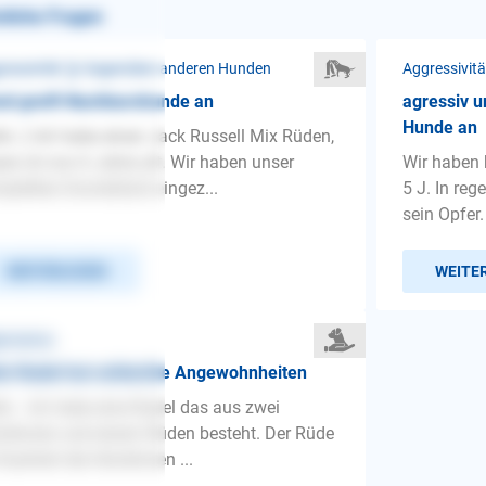
nliche Fragen
ressivität ❯ Gegenüber anderen Hunden
Aggressivit
d greift Nachbarshunde an
agressiv u
Hunde an
lo :) Ich habe einen Jack Russell Mix Rüden,
ser ist nun 6 Jahre alt. Wir haben unser
Wir haben 
plettes Grundstück eingez...
5 J. In re
sein Opfer
WEITERLESEN
WEITE
gemeines
n Rudel hat schlechte Angewohnheiten
lo Ich habe eine Rudel das aus zwei
dinnen und einem Rüden besteht. Der Rüde
 Kastriert die Hündinnen ...