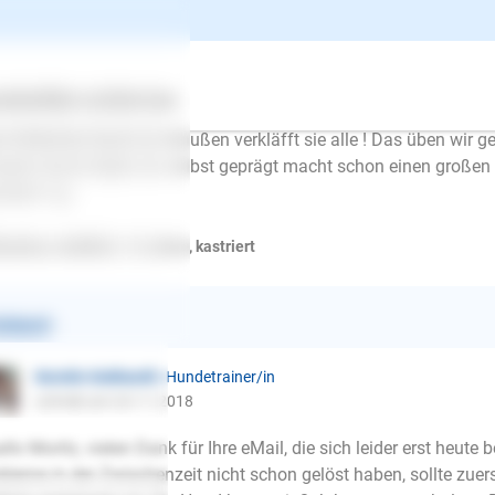
ze dann immer ein bißchen vertreiben muss, damit der Hund in
den akzeptiert sie aber egroniert sie (14 Jahre Chihuahua jackr
t sich immer auf die Lauer u will sie fangen:( drin ist alles oka
öhnt ! Wenn sie unseren anderen Hund mal ärgern dan kriegen
ertes
Über uns
Services
sen es sofort! Die beiden sind erst zwei! Ich denke das ist sehr vi
e fröhlicher Hund nur draußen verkläfft sie alle ! Das üben wir g
eren Hund haben wir selbst geprägt macht schon einen großen 
chen? Lg
huahua, weiblich, 1-8 Jahre, kastriert
ntwort
Kerstin Gebhardt
| Hundetrainer/in
schrieb am 24.11.2018
llo Moritz, vielen Dank für Ihre eMail, die sich leider erst heut
E-Mail
bleme in der Zwischenzeit nicht schon gelöst haben, sollte zuers