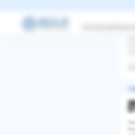
Kat
hün
Leg
gew
Versicherungen
Wissensw
las
ein
Uns
ma
Chi
1 A
Haa
WhatsApp
Facebook
Twitter
Pinterest
Pro
ZURÜCK ZUR FRAGE