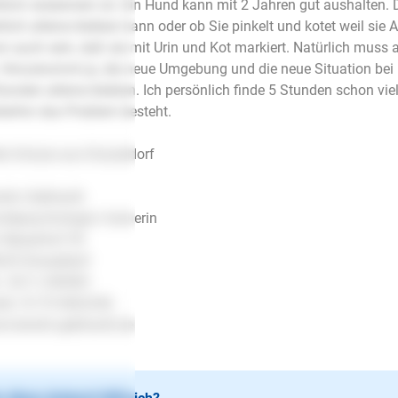
klich stubenrein ist. Ein Hund kann mit 2 Jahren gut aushalten. 
klich alleine bleiben kann oder ob Sie pinkelt und kotet weil sie 
n auch sein, daß sie mit Urin und Kot markiert. Natürlich muss 
. Hinzukommt ja, die neue Umgebung und die neue Situation bei I
tunden alleine bleiben. Ich persönlich finde 5 Stunden schon viel
terhin das Problem besteht.
le Grüsse aus Düsseldorf
stin Gebhardt
depsychologin/-trainerin
 Neuenhof 55
29 Düsseldorf
.: 0211-290581
il. 0173-5463246
.kerstin-gebhardt.de