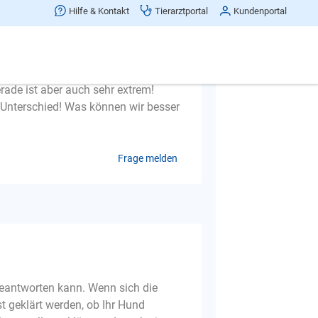
 Ruhe gassi gehen kann! Unsere
Hilfe & Kontakt
Tierarztportal
Kundenportal
usselmix) und die eine Katze
y mit den Katzen sie sind ja Hunde
 sie Ärger von unserem Hund und
el für die kleine Maus! Sonst ist sie
erade ist aber auch sehr extrem!
Unterschied! Was können wir besser
Frage melden
e beantworten kann. Wenn sich die
t geklärt werden, ob Ihr Hund