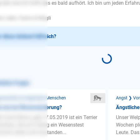
 drei und ich hoffe das es bald aufhört. Ich bin um jeden Erfah
es Liebe, Carina & Mogli
 diese Antwort hilfreich?
nliche Fragen
ressivität ❯ Gegenüber Menschen
Angst ❯ Vo
s tun bei Wesensänderung?
Ängstlich
n Hund Benny, geb:17.05.2019 ist ein Terrier
Unser Welpe
chling. Hat am Freitag ein Wesenstest
Wochen plö
acht, leider nicht bestanden...
Leute. Das