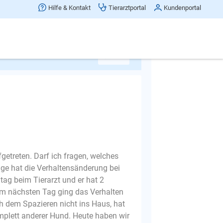
Hilfe & Kontakt
Tierarztportal
Kundenportal
nken, sollten Sie mit Ihrem Tierarzt
en werden kann.
Ja
etreten. Darf ich fragen, welches
e hat die Verhaltensänderung bei
ag beim Tierarzt und er hat 2
 nächsten Tag ging das Verhalten
ch dem Spazieren nicht ins Haus, hat
mplett anderer Hund. Heute haben wir