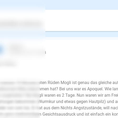
lo,
 denke bevor wir über eine natürliche Verhaltensänderung nachde
echen, ob dieses Verhalten durch die Medikamente hervorgeruf
ertes
Über uns
Services
 diese Antwort hilfreich?
Carina U.
schrieb am 28.10.2024
lo Mikka,
 meinem 10 Monate alten Rüden Mogli ist genau das gleiche aufg
ikament Mika bekommen hat? Bei uns war es Apoquel. Wie lang
 angehalten? Bei Mogli waren es 2 Tage. Nun waren wir am Freit
fungen bekommen (Wurmkur und etwas gegen Hautpilz) und am
der von vorn los. Er hat aus dem Nichts Angstzustände, will na
E-Mail
en ganz merkwürdigen Gesichtsausdruck und ist einfach ein ko