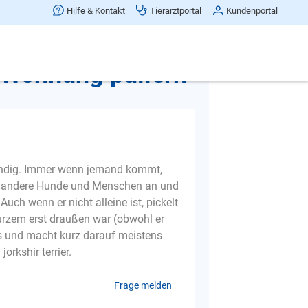
Hilfe & Kontakt
Tierarztportal
Kundenportal
Beitrag teilen
 Wohnung pullern
t ständig. Immer wenn jemand kommt,
er andere Hunde und Menschen an und
Auch wenn er nicht alleine ist, pickelt
urzem erst draußen war (obwohl er
aus und macht kurz darauf meistens
jorkshir terrier.
Frage melden