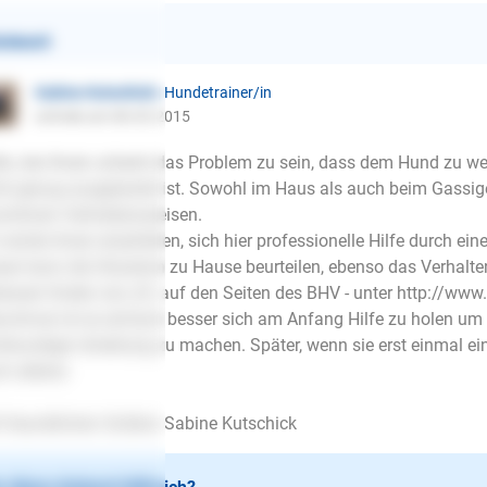
ntwort
Sabine Kutschick
| Hundetrainer/in
schrieb am 08.05.2015
lo, bei ihnen scheint das Problem zu sein, dass dem Hund zu w
ht genug ausgelastet ist. Sowohl im Haus als auch beim Gassige
chönen Verhaltensweisen.
 würde ihnen empfehlen, sich hier professionelle Hilfe durch ein
ser kann die Situation zu Hause beurteilen, ebenso das Verhalt
essen finden sie z.B. auf den Seiten des BHV - unter http://www
chmal ist es einfach besser sich am Anfang Hilfe zu holen um d
hkundiger Anleitung zu machen. Später, wenn sie erst einmal ein
h alleine.
 freundlichen Grüßen Sabine Kutschick