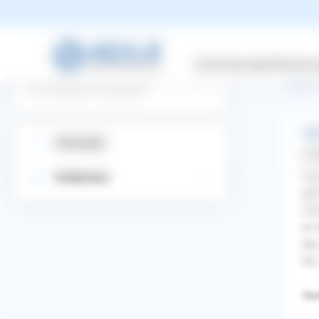
zurüc
Versicherungen
Wissensw
üb
Suchbegriff eingeben
All
Startseite
Ang
Hal
Entdecken
geh
ver
er 
eig
hin
Terr
WhatsApp
Facebook
Twitter
Pinterest
ZURÜCK ZUR FRAGE