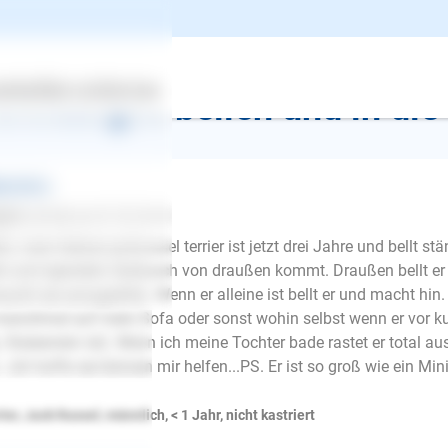
k zur Übersicht
ertes
Über uns
Services
ermäßiges bellen und in die
gemeines
elic
schrieb am 07.05.2015
lo, mein kleiner jackrussel terrier ist jetzt drei Jahre und bell
t und irgendein Geräusch von draußen kommt. Draußen bellt 
sucht sie anzugreifen. Wenn er alleine ist bellt er und macht hin. 
manchmal auf mein Sofa oder sonst wohin selbst wenn er vor k
. Stubenrein ist). Wenn ich meine Tochter bade rastet er total 
...Ich hoffe sie können mir helfen...PS. Er ist so groß wie ein Mini 
ier, Jack Russel, männlich, < 1 Jahr, nicht kastriert
E-Mail