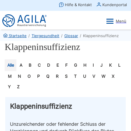
AGILA Kunden-App
Ansehen
×
AGILA Haustierversicherung AG
Gratis - Im Play Store laden
Startseite
/
Tiergesundheit
/
Glossar
/
Klappeninsuffizienz
Klappeninsuffizienz
Alle
A
B
C
D
E
F
G
H
I
J
K
L
M
N
O
P
Q
R
S
T
U
V
W
X
Y
Z
Klappeninsuffizienz
Unzureichender oder fehlender Schluss der