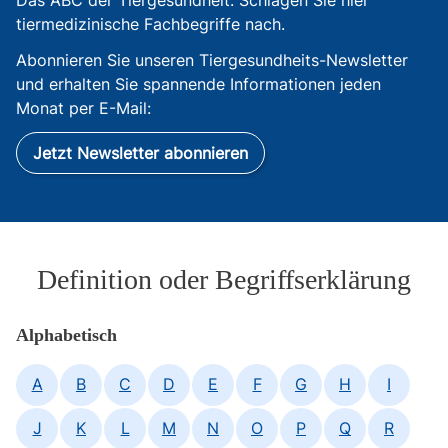
Das ABC der Tiergesundheit: Schlagen Sie hier
tiermedizinische Fachbegriffe nach.
Abonnieren Sie unseren Tiergesundheits-Newsletter
und erhalten Sie spannende Informationen jeden
Monat per E-Mail:
Jetzt Newsletter abonnieren
Definition oder Begriffserklärung
Alphabetisch
A
B
C
D
E
F
G
H
I
J
K
L
M
N
O
P
Q
R