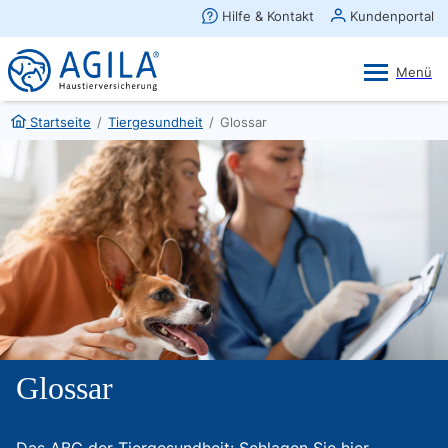
AGILA Kunden-App
Ansehen
×
AGILA Haustierversicherung AG
Gratis - Im Play Store laden
Startseite
/
Tiergesundheit
/
Glossar
Glossar