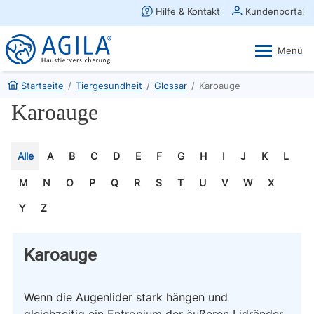
AGILA Kunden-App
Ansehen
×
AGILA Haustierversicherung AG
Gratis - Im Play Store laden
Startseite
/
Tiergesundheit
/
Glossar
/
Karoauge
Karoauge
Alle
A
B
C
D
E
F
G
H
I
J
K
L
M
N
O
P
Q
R
S
T
U
V
W
X
Y
Z
Karoauge
Wenn die Augenlider stark hängen und