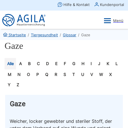
AGILA Kunden-App
Ansehen
×
AGILA Haustierversicherung AG
Gratis - Im Play Store laden
Startseite
/
Tiergesundheit
/
Glossar
/
Gaze
Gaze
Alle
A
B
C
D
E
F
G
H
I
J
K
L
M
N
O
P
Q
R
S
T
U
V
W
X
Y
Z
Gaze
Weicher, locker gewebter und steriler Stoff, der