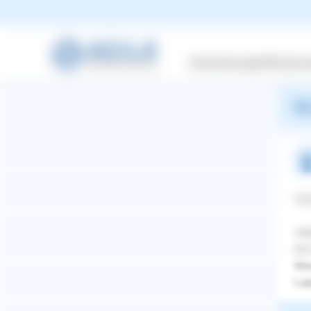
Vie
Her
G. 
Versicherungen
Wissensw
Hun
War
Hal
vie
Ich
Was
Lap
WhatsApp
Facebook
Twitter
Pinterest
ZURÜCK ZUR FRAGE