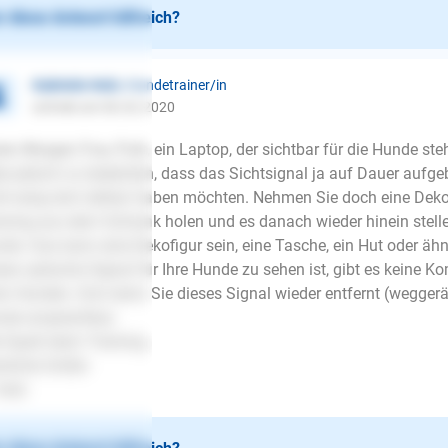
 diese Antwort hilfreich?
Gabriele Holz
| Hundetrainer/in
schrieb am 06.02.2020
en Morgen Frau Fürk, ein Laptop, der sichtbar für die Hunde steh
e jedoch zu bedenken, dass das Sichtsignal ja auf Dauer aufgeb
ht ewig dort stehen haben möchten. Nehmen Sie doch eine Dekof
ining aus dem Schrank holen und es danach wieder hinein stellen
de. Das kann eine Dekofigur sein, eine Tasche, ein Hut oder ähnl
ses optische Signal für Ihre Hunde zu sehen ist, gibt es keine
en Hunden. Erst wenn Sie dieses Signal wieder entfernt (weggerä
de ansprechbar.
l Spaß beim Training.
zliche Grüße
Holz