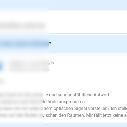
l Spaß beim Trainieren. Für Rückfragen stehe ich gerne zur Ver
zliche Grüße
Holz
ertes
Über uns
Services
detrainierin
 diese Antwort hilfreich?
Sandra F.
| Fragesteller/in
schrieb am 05.02.2020
lo,
len Dank für die schnelle und sehr ausführliche Antwort.
 werde es nach Ihrer Methode ausprobieren.
 kann ich mir unter einem optischen Signal vorstellen? Ich ste
top auf den Boden zwischen den Räumen. Mir fällt jetzt keine a
E-Mail