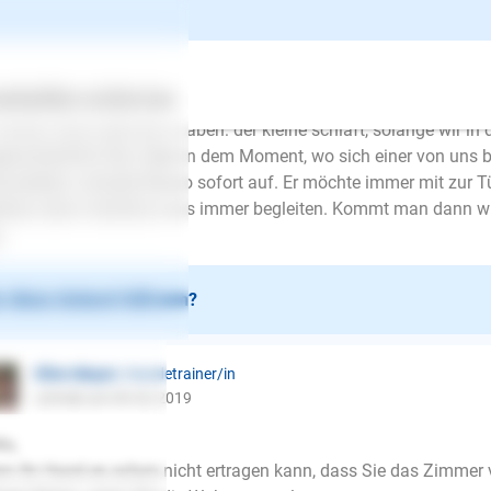
Jakob B.
| Fragesteller/in
schrieb am 08.02.2019
ertes
Über uns
Services
 ich eben bei meiner Ausführung vergessen habe und wo ich g
 etwas falsch gemacht haben: der kleine schläft, solange wir i
enscheinlich fest. Aber in dem Moment, wo sich einer von uns 
zustehen, schreckt Bruno sofort auf. Er möchte immer mit zur
lässt, dann möchte er uns immer begleiten. Kommt man dann wie
.
 diese Antwort hilfreich?
Ellen Mayer
| Hundetrainer/in
schrieb am 09.02.2019
lo,
E-Mail
n Ihr Hund es schon nicht ertragen kann, dass Sie das Zimmer ve