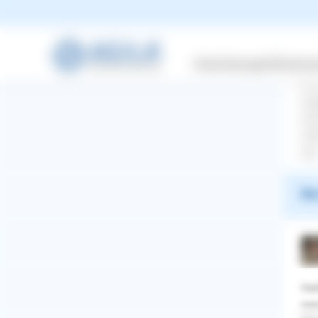
Versicherungen
Wissensw
Was
wir
aug
auf
ver
arg
War
Hal
WhatsApp
Facebook
Twitter
Pinterest
wen
ZURÜCK ZUR FRAGE