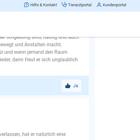
Hilfe & Kontakt
Tierarztportal
Kundenportal
laube, dass man daran merkt, dass
n der Umgebung sind, häufig und auch
bewegt und Anstalten macht,
 Tür und wenn jemand den Raum
der, dann freut er sich unglaublich
Ja
rlassen, hat er natürlich eine