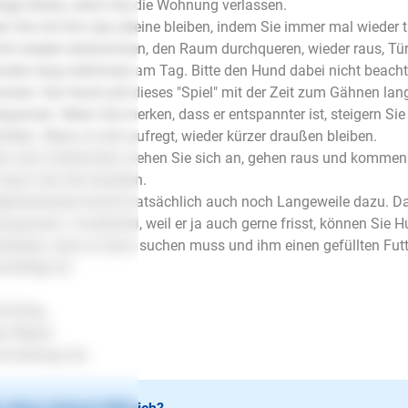
ge Stress, wenn Sie die Wohnung verlassen.
n Sie mit ihm das alleine bleiben, indem Sie immer mal wieder 
ort wieder reinkommen, den Raum durchqueren, wieder raus, Türe 
uten lang mehrmals am Tag. Bitte den Hund dabei nicht beacht
men. Der Hund soll dieses "Spiel" mit der Zeit zum Gähnen lang
spannen. Wenn Sie merken, dass er entspannter ist, steigern Sie
ritten. Wenn er sich aufregt, wieder kürzer draußen bleiben.
n das funktioniert, ziehen Sie sich an, gehen raus und kommen s
 dann die Zeit draußen.
licherweise kommt tatsächlich auch noch Langeweile dazu. Da w
zupowern. Zusätzlich, weil er ja auch gerne frisst, können Sie 
stecken, dass er dann suchen muss und ihm einen gefüllten Futt
chäftigt ist.
l Erfolg..
en Mayer
.lesloups.de