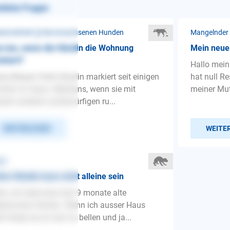
nliche Fragen
benreinheit ❯ Bei erwachsenen Hunden
Mangelnder
 tun, wenn die Hündin die Wohnung
Mein neuer
kiert?
Hallo mein
ne Biewer Yorki Hündin markiert seit einigen
hat null R
hen im Haus. Meistens, wenn sie mit
meiner Mut
erer anderen (unterwürfigen ru...
WEITERLESEN
WEITE
st
ne Hündin kann nicht alleine sein
lo, ich habe eine fast 9 monate alte
pinscher Hündin. Wenn ich ausser Haus
e fängt sie an laut zu bellen und ja...