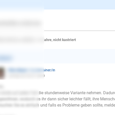
lten Sie noch weitere Infos benötigen, werde ich Ihnen diese gern
 freundlichen Grüßen
ertes
Über uns
Services
Kaatsch
den Retriver, weiblich, 1-8 Jahre, nicht kastriert
ntwort
Ellen Mayer
| Hundetrainer/in
schrieb am 30.07.2019
lo,
 würde auf jeden Fall die stundenweise Variante nehmen. Dadu
gewöhnen, wodurch es ihr dann sicher leichter fällt, ihre Mensc
suchen Sie es einfach und falls es Probleme geben sollte, melde
E-Mail