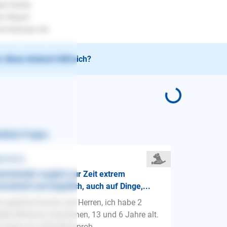
be Grüße
en Mayer
.lesloups.de
 diese Antwort hilfreich?
nliche Fragen
gemeines
iorhündin reagiert zur Zeit extrem
reckhaft und ängstlich, auch auf Dinge,...
r geehrte Damen und Herren, ich habe 2
den-Retriever, Hündinnen, 13 und 6 Jahre alt.
 haben ein Verhaltensprob...