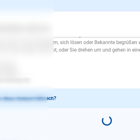
 und der Hund muss nicht regeln wenn z. B. ein anderer Hund k
n Sie an anderen Hunden vorbeigehen, versuchen Sie Ruhe auszu
impfen und nicht die Leine krampfhaft kürzer halten. Das alles 
h mehr aufzuregen.
ertes
Über uns
Services
n Sie aber vor allem die Leinenführigkeit. Lassen Sie sich NIE
ht, wenn er wo schnuppern, sich lösen oder Bekannte begrüßen wil
 die Leine wieder locker ist, oder Sie drehen um und gehen in ei
l Erfolg..
en Mayer
.lesloups.de
 diese Antwort hilfreich?
E-Mail