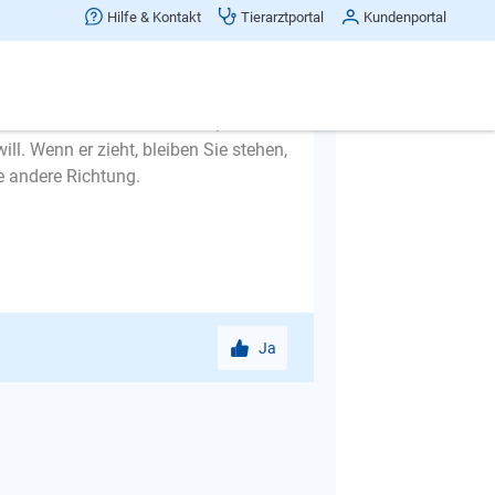
ommt.
Hilfe & Kontakt
Tierarztportal
Kundenportal
strahlen d. h. nicht reden, nicht
veranlasst Ihren Hund nämlich, sich
 von Ihrem Hund wohin ziehen, auch
l. Wenn er zieht, bleiben Sie stehen,
ne andere Richtung.
Ja