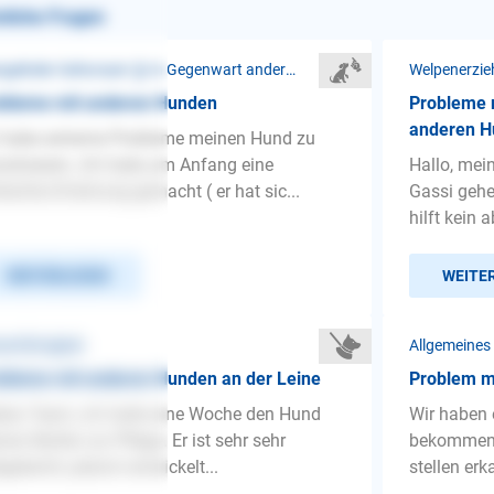
nliche Fragen
Mangelnder Gehorsam ❯ In Gegenwart anderer Hunde
Welpenerzie
obleme mit anderen Hunden
Probleme m
anderen 
 habe extreme Probleme meinen Hund zu
ialisieren. Ich habe am Anfang eine
Hallo, mei
lechte Erfahrung gemacht ( er hat sic...
Gassi gehe
hilft kein 
WEITERLESEN
WEITE
nenführigkeit
Allgemeines
bleme mit anderen Hunden an der Leine
Problem m
bes Team, ich hatte eine Woche den Hund
Wir haben 
ner Mutter zur Pflege. Er ist sehr sehr
bekommen w
egeleicht, jedoch entwickelt...
stellen erk